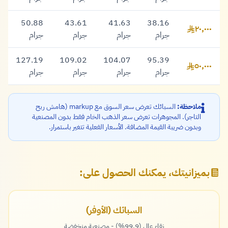
50.88
43.61
41.63
38.16
٢٠,٠٠٠
٢٠,٠٠٠ ريال
جرام
جرام
جرام
جرام
127.19
109.02
104.07
95.39
٥٠,٠٠٠
٥٠,٠٠٠ ريال
جرام
جرام
جرام
جرام
ملاحظة:
السبائك تعرض سعر السوق مع markup (هامش ربح
التاجر). المجوهرات تعرض سعر الذهب الخام فقط بدون المصنعية
وبدون ضريبة القيمة المضافة. الأسعار الفعلية تتغير باستمرار.
بميزانيتك، يمكنك الحصول على:
السبائك (الأوفر)
نقاء عالٍ (99.9%) - مصنعية منخفضة