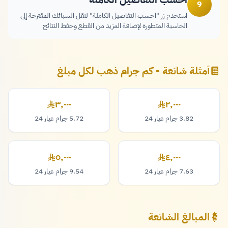
9
استخدم زر "احسب التفاصيل الكاملة" لنقل السبائك المقترحة إلى
الحاسبة المتطورة لإضافة المزيد من القطع وحفظ النتائج
أمثلة شائعة - كم جرام ذهب لكل مبلغ
٣,٠٠٠
٢,٠٠٠
٢,٠٠٠ ريال
٣,٠٠٠ ريال
3.82 جرام عيار 24
5.72 جرام عيار 24
٥,٠٠٠
٤,٠٠٠
٤,٠٠٠ ريال
٥,٠٠٠ ريال
7.63 جرام عيار 24
9.54 جرام عيار 24
المبالغ الشائعة