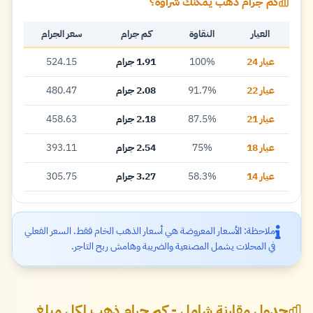
كم جرام ذهب يمكنك شراؤه؟
العيار
النقاوة
كم جرام
سعر الجرام
عيار 24
100%
1.91 جرام
524.15
عيار 22
91.7%
2.08 جرام
480.47
عيار 21
87.5%
2.18 جرام
458.63
عيار 18
75%
2.54 جرام
393.11
عيار 14
58.3%
3.27 جرام
305.75
ملاحظة: الأسعار المعروضة هي أسعار الذهب الخام فقط. السعر الفعلي
في المحلات يشمل المصنعية والضريبة وهامش ربح التاجر.
جدول مقارنة شامل - كم جرام ذهب لكل مبلغ