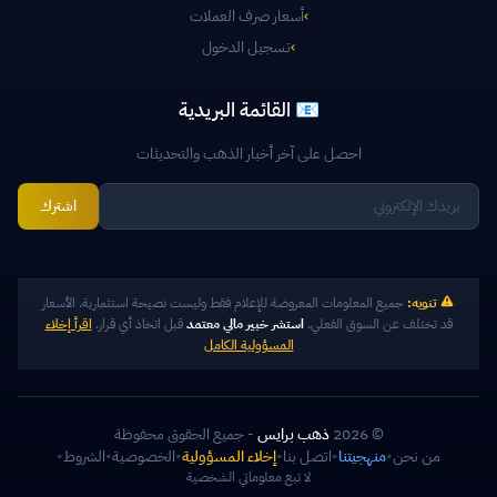
›
أسعار صرف العملات
›
تسجيل الدخول
📧 القائمة البريدية
احصل على آخر أخبار الذهب والتحديثات
اشترك
تنويه:
جميع المعلومات المعروضة للإعلام فقط وليست نصيحة استثمارية. الأسعار
قد تختلف عن السوق الفعلي.
استشر خبير مالي معتمد
قبل اتخاذ أي قرار.
اقرأ إخلاء
المسؤولية الكامل
© 2026
ذهب برايس
- جميع الحقوق محفوظة
من نحن
•
منهجيتنا
•
اتصل بنا
•
إخلاء المسؤولية
•
الخصوصية
•
الشروط
•
لا تبع معلوماتي الشخصية