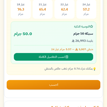
عيار 24
عيار 22
عيار 21
عيار 18
76.3
65.4
62.4
57.2
جرام
جرام
جرام
جرام
التوصية الذكية
50.0 جرام
سبيكة 50 جرام
بقيمة
26,993
متبقي
3,007
—
5.57
جرام عيار
24
احسب التفاصيل الكاملة
يمكنك شراء 5.74 جرام ذهب خالص بالمتبقي
💡
احسب