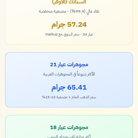
السبائك (الأوفر)
نقاء عالٍ (99.9%) - مصنعية منخفضة
57.24 جرام
عيار 24 - سعر السوق مع markup
مجوهرات عيار 21
الأكثر شيوعاً في المجوهرات العربية
65.41 جرام
سعر الذهب الخام + مصنعية 10-15%
مجوهرات عيار 18
أكثر متانة للاستخدام اليومي