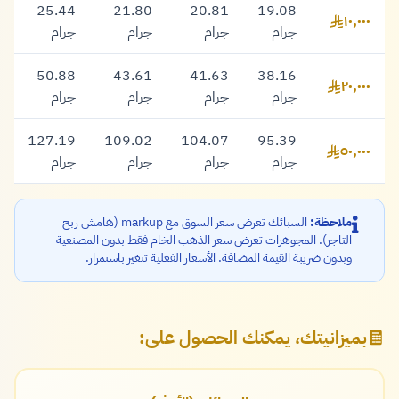
25.44
21.80
20.81
19.08
١٠,٠٠٠
١٠,٠٠٠ ريال
جرام
جرام
جرام
جرام
50.88
43.61
41.63
38.16
٢٠,٠٠٠
٢٠,٠٠٠ ريال
جرام
جرام
جرام
جرام
127.19
109.02
104.07
95.39
٥٠,٠٠٠
٥٠,٠٠٠ ريال
جرام
جرام
جرام
جرام
ملاحظة:
السبائك تعرض سعر السوق مع markup (هامش ربح
التاجر). المجوهرات تعرض سعر الذهب الخام فقط بدون المصنعية
وبدون ضريبة القيمة المضافة. الأسعار الفعلية تتغير باستمرار.
بميزانيتك، يمكنك الحصول على: