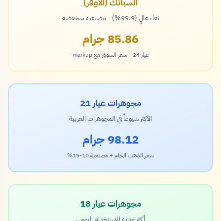
السبائك (الأوفر)
نقاء عالٍ (99.9%) - مصنعية منخفضة
85.86 جرام
عيار 24 - سعر السوق مع markup
مجوهرات عيار 21
الأكثر شيوعاً في المجوهرات العربية
98.12 جرام
سعر الذهب الخام + مصنعية 10-15%
مجوهرات عيار 18
أكثر متانة للاستخدام اليومي