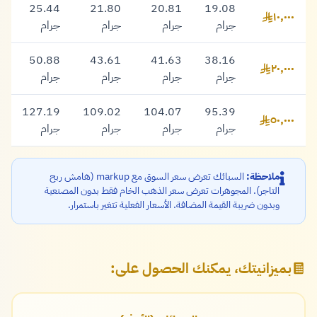
25.44
21.80
20.81
19.08
١٠,٠٠٠
١٠,٠٠٠ ريال
جرام
جرام
جرام
جرام
50.88
43.61
41.63
38.16
٢٠,٠٠٠
٢٠,٠٠٠ ريال
جرام
جرام
جرام
جرام
127.19
109.02
104.07
95.39
٥٠,٠٠٠
٥٠,٠٠٠ ريال
جرام
جرام
جرام
جرام
ملاحظة:
السبائك تعرض سعر السوق مع markup (هامش ربح
التاجر). المجوهرات تعرض سعر الذهب الخام فقط بدون المصنعية
وبدون ضريبة القيمة المضافة. الأسعار الفعلية تتغير باستمرار.
بميزانيتك، يمكنك الحصول على: