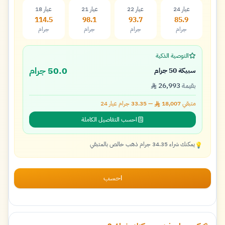
عيار 24
عيار 22
عيار 21
عيار 18
114.5
98.1
93.7
85.9
جرام
جرام
جرام
جرام
التوصية الذكية
50.0 جرام
سبيكة 50 جرام
بقيمة
26,993
متبقي
18,007
—
33.35
جرام عيار
24
احسب التفاصيل الكاملة
يمكنك شراء 34.35 جرام ذهب خالص بالمتبقي
💡
احسب