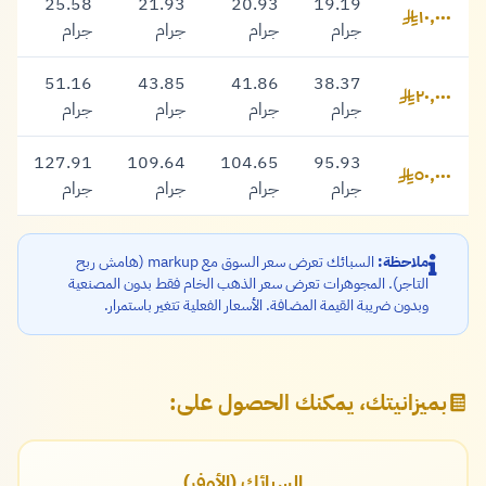
25.58
21.93
20.93
19.19
١٠,٠٠٠
١٠,٠٠٠ ريال
جرام
جرام
جرام
جرام
51.16
43.85
41.86
38.37
٢٠,٠٠٠
٢٠,٠٠٠ ريال
جرام
جرام
جرام
جرام
127.91
109.64
104.65
95.93
٥٠,٠٠٠
٥٠,٠٠٠ ريال
جرام
جرام
جرام
جرام
ملاحظة:
السبائك تعرض سعر السوق مع markup (هامش ربح
التاجر). المجوهرات تعرض سعر الذهب الخام فقط بدون المصنعية
وبدون ضريبة القيمة المضافة. الأسعار الفعلية تتغير باستمرار.
بميزانيتك، يمكنك الحصول على:
السبائك (الأوفر)