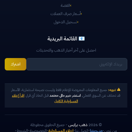
›
الفضة
›
أسعار صرف العملات
›
تسجيل الدخول
📧 القائمة البريدية
احصل على آخر أخبار الذهب والتحديثات
اشترك
تنويه:
جميع المعلومات المعروضة للإعلام فقط وليست نصيحة استثمارية. الأسعار
قد تختلف عن السوق الفعلي.
استشر خبير مالي معتمد
قبل اتخاذ أي قرار.
اقرأ إخلاء
المسؤولية الكامل
© 2026
ذهب برايس
- جميع الحقوق محفوظة
من نحن
•
منهجيتنا
•
اتصل بنا
•
إخلاء المسؤولية
•
الخصوصية
•
الشروط
•