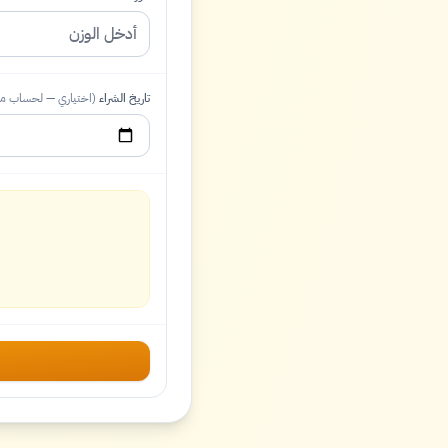
تاريخ الشراء
(اختياري — لحساب موع