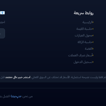
روابط سريعة
📧 ا
›
الرئيسية
احصل
›
حاسبة القيمة
›
محول العيارات
›
حاسبة الزكاة
›
الفضة
›
أسعار صرف العملات
›
تسجيل الدخول
ام فقط وليست نصيحة استثمارية. الأسعار قد تختلف عن السوق الفعلي.
استشر خبير مالي معتمد
قبل ا
من نحن
•
منهجيتنا
•
اتصل بنا