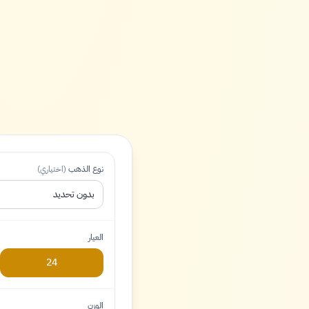
نوع الذهب
(اختياري)
بدون تحديد
العيار
24
الوزن