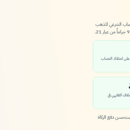
لنصاب الشرعي للذهب
ية كاملة (354 يوماً) على امتلاك النصاب
خلاف الفقهي في
ستحسن دفع الزكاة