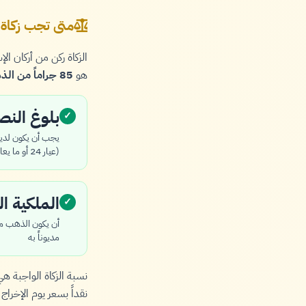
متى تجب زكاة
الزكاة ركن من أركان 
هو
85 جراماً من الذهب الخالص
بلوغ الن
✓
(عيار 24 أو ما يعادله)
الملكية ال
✓
أن يكون الذهب ممل
مديوناً به
نسبة الزكاة الواجبة ه
نقداً بسعر يوم الإخراج