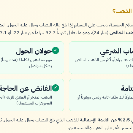
 الذهب؟
الإسلام الخمسة، وتجب على المسلم إذا بلغ ماله النصاب وحال عليه الحول. ا
(عيار 24)، وهو ما يعادل تقريباً 92.7 جراماً من عيار 22، أو 97.1 جراماً من عيار 21.
صاب الشرعي
حولان الحول
✓
يجب أن يكون لديك 85 جرام أو أكثر من الذهب الخالص
مرور سنة هجر
بشكل متواصل
تامة
الفائض عن الحاجة
✓
وكاً لك ملكية تامة وليس مرهوناً أو
الذهب المدخر أو المقتنى للزينة (ال
المجوهرات المستعملة)
ي
2.5% من القيمة الإجمالية
للذهب الذي بلغ النصاب وحال عليه الحول. يُ
 لتيسير الأمر على الفقراء والمستحقين.