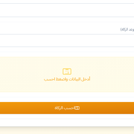
د الزكاة)
أدخل البيانات واضغط احسب
احسب الزكاة