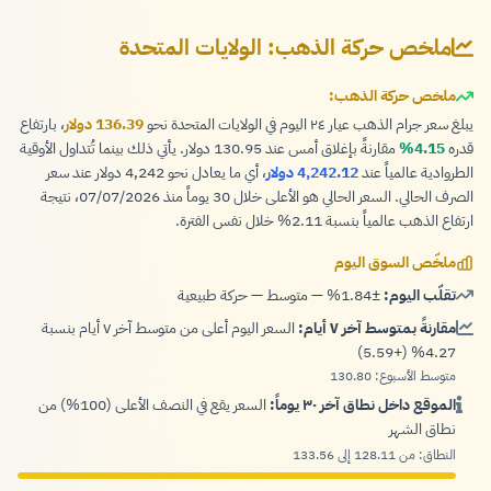
ملخص حركة الذهب: الولايات المتحدة
ملخص حركة الذهب:
يبلغ سعر جرام الذهب عيار ٢٤ اليوم في الولايات المتحدة نحو
136.39 دولار
، بارتفاع
قدره
4.15%
مقارنةً بإغلاق أمس عند 130.95 دولار. يأتي ذلك بينما تُتداول الأوقية
الطروادية عالمياً عند
4,242.12 دولار
، أي ما يعادل نحو 4,242 دولار عند سعر
الصرف الحالي. السعر الحالي هو الأعلى خلال 30 يوماً منذ 07/07/2026، نتيجة
ارتفاع الذهب عالمياً بنسبة 2.11% خلال نفس الفترة.
ملخّص السوق اليوم
تقلّب اليوم:
±1.84% — متوسط — حركة طبيعية
مقارنةً بمتوسط آخر ٧ أيام:
السعر اليوم أعلى من متوسط آخر ٧ أيام بنسبة
4.27% (+5.59)
متوسط الأسبوع: 130.80
الموقع داخل نطاق آخر ٣٠ يوماً:
السعر يقع في النصف الأعلى (100%) من
نطاق الشهر
النطاق: من 128.11 إلى 133.56