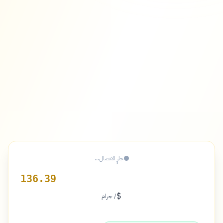
جارٍ الاتصال...
136.39
$
/ جرام