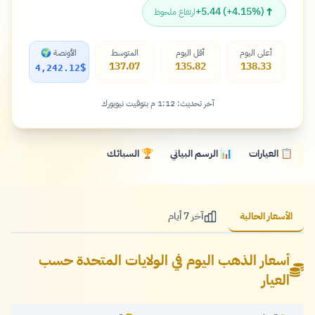
↑
+5.44 (+4.15%)
ارتفاع ملحوظ
أعلى اليوم
أقل اليوم
المتوسط
الأونصة 🌍
137.07
135.82
138.33
$
4,242.12
آخر تحديث: 1:12 م بتوقيت نيويورك
📋 العيارات
📊 الرسم البياني
🏆 السبائك
الأسعار الحالية
آخر 7 أيام
أسعار الذهب اليوم في الولايات المتحدة حسب
العيار