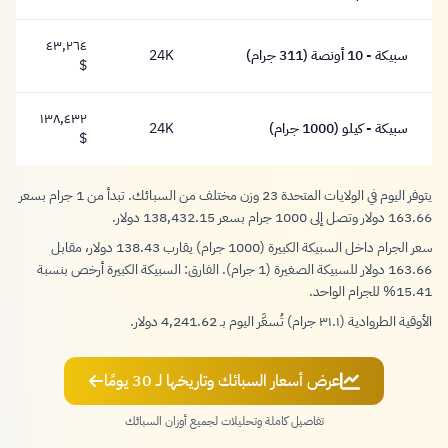
١٤,٠٤٨ دولار
٤٣,٢٦٤
سبيكة - 10 أونصة (311 جرام)
24K
٤٣,٢٦٤ دولار
$
١٣٨,٤٣٢
سبيكة - كيلو (1000 جرام)
24K
١٣٨,٤٣٢ دولار
$
يتوفر اليوم في الولايات المتحدة 23 وزن مختلف من السبائك. تبدأ من 1 جرام بسعر
163.66 دولار وتصل إلى 1000 جرام بسعر 138,432.15 دولار.
سعر الجرام داخل السبيكة الكبيرة (1000 جرام) يقارب 138.43 دولار، مقابل
163.66 دولار للسبيكة الصغيرة (1 جرام). الفارق: السبيكة الكبيرة أرخص بنسبة
15.41% للجرام الواحد.
الأوقية الطروادية (٣١.١ جرام) تُسعَّر اليوم بـ 4,241.62 دولار.
عرض أسعار السبائك وتاريخها لـ 30 يومًا
تفاصيل كاملة وتحليلات لجميع أوزان السبائك