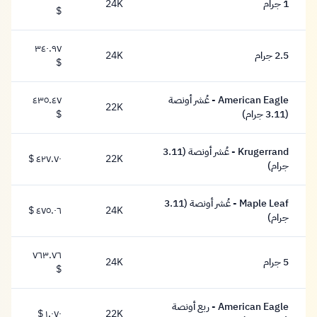
1 جرام
24K
١٦٣.٦٦ دولار
$
٣٤٠.٩٧
2.5 جرام
24K
٣٤٠.٩٧ دولار
$
American Eagle - عُشر أونصة
٤٣٥.٤٧
22K
٤٣٥.٤٧ دولار
(3.11 جرام)
$
Krugerrand - عُشر أونصة (3.11
22K
٤٢٧.٧٠ $
٤٢٧.٧٠ دولار
جرام)
Maple Leaf - عُشر أونصة (3.11
24K
٤٧٥.٠٦ $
٤٧٥.٠٦ دولار
جرام)
٧٦٣.٧٦
5 جرام
24K
٧٦٣.٧٦ دولار
$
American Eagle - ربع أونصة
22K
١,٠٧٠ $