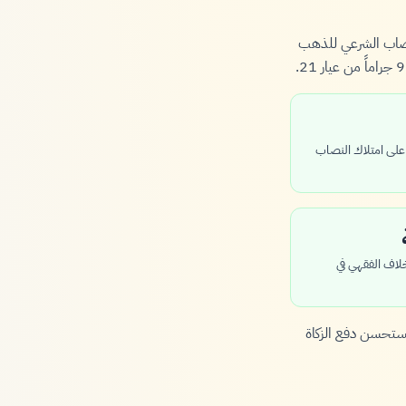
لنصاب الشرعي للذهب
ية كاملة (354 يوماً) على امتلاك النصاب
خلاف الفقهي في
ستحسن دفع الزكاة