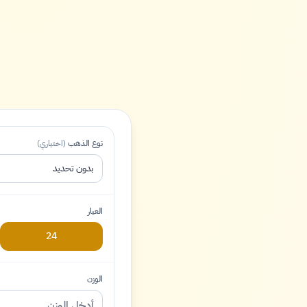
نوع الذهب
(اختياري)
بدون تحديد
العيار
24
الوزن