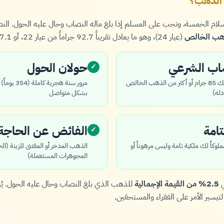
 الذهب؟
الإسلام الخمسة، وتجب على المسلم إذا بلغ ماله النصاب وحال عليه الحول. ا
(عيار 24)، وهو ما يعادل تقريباً 92.7 جراماً من عيار 22، أو 97.1 جراماً من عيار 21.
صاب الشرعي
حولان الحول
✓
يجب أن يكون لديك 85 جرام أو أكثر من الذهب الخالص
مرور سنة هجر
بشكل متواصل
تامة
الفائض عن الحاجة
✓
وكاً لك ملكية تامة وليس مرهوناً أو
الذهب المدخر أو المقتنى للزينة (ال
المجوهرات المستعملة)
ي
2.5% من القيمة الإجمالية
للذهب الذي بلغ النصاب وحال عليه الحول. يُ
 لتيسير الأمر على الفقراء والمستحقين.