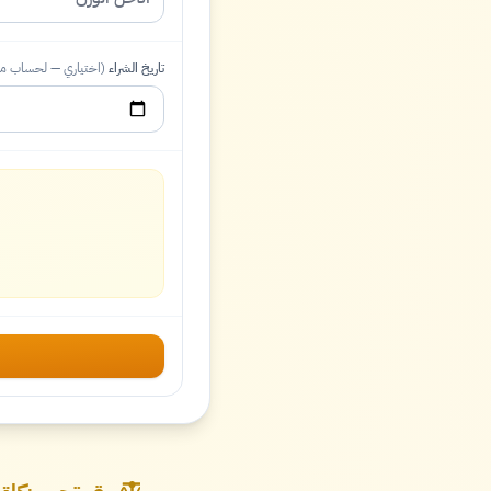
تاريخ الشراء
(اختياري — لحساب موع