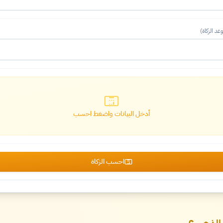
د الزكاة)
أدخل البيانات واضغط احسب
احسب الزكاة