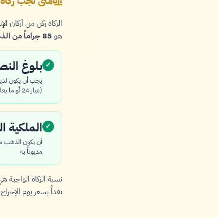
متى تجب زكاة
الزكاة ركن من أركان 
هو
85 جراماً من الذهب الخالص
بلوغ الن
✓
(عيار 24 أو ما يعادله)
الملكية ال
✓
أن يكون الذهب ممل
مديوناً به
نسبة الزكاة الواجبة ه
نقداً بسعر يوم الإخراج