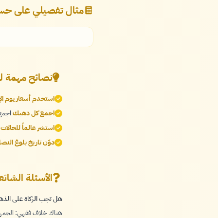
مثال تفصيلي على حسا
نصائح مهمة ل
استخدم أسعار يوم الإ
اجمع كل ذهبك
اجمع 
استشر عالماً للحالات
دوّن تاريخ بلوغ النص
الأسئلة الشائ
هل تجب الزكاة على الذ
هناك خلاف فقهي: الجمهور