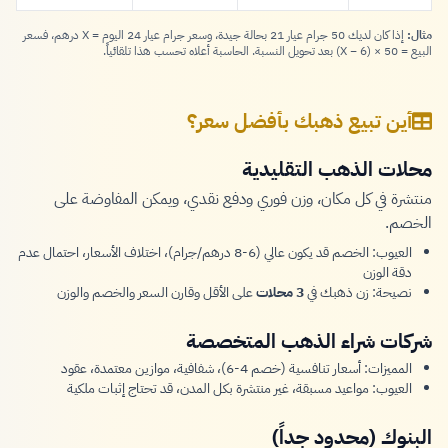
مثال:
إذا كان لديك 50 جرام عيار 21 بحالة جيدة، وسعر جرام عيار 24 اليوم = X درهم، فسعر
البيع = 50 × (X − 6) بعد تحويل النسبة. الحاسبة أعلاه تحسب هذا تلقائياً.
أين تبيع ذهبك بأفضل سعر؟
محلات الذهب التقليدية
منتشرة في كل مكان، وزن فوري ودفع نقدي، ويمكن المفاوضة على
الخصم.
العيوب: الخصم قد يكون عالي (6-8 درهم/جرام)، اختلاف الأسعار، احتمال عدم
دقة الوزن
نصيحة: زن ذهبك في
3 محلات
على الأقل وقارن السعر والخصم والوزن
شركات شراء الذهب المتخصصة
المميزات: أسعار تنافسية (خصم 4-6)، شفافية، موازين معتمدة، عقود
العيوب: مواعيد مسبقة، غير منتشرة بكل المدن، قد تحتاج إثبات ملكية
البنوك (محدود جداً)