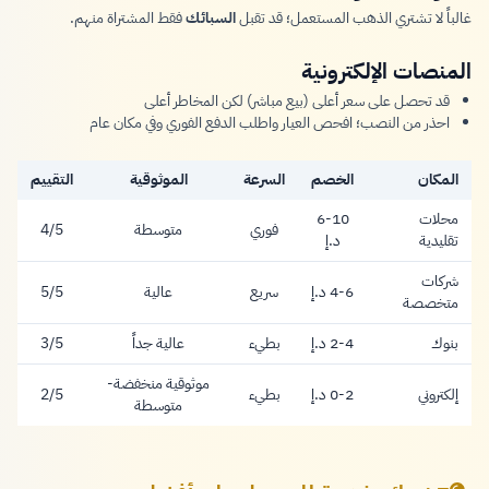
غالباً لا تشتري الذهب المستعمل؛ قد تقبل
السبائك
فقط المشتراة منهم.
المنصات الإلكترونية
قد تحصل على سعر أعلى (بيع مباشر) لكن المخاطر أعلى
احذر من النصب؛ افحص العيار واطلب الدفع الفوري وفي مكان عام
المكان
الخصم
السرعة
الموثوقية
التقييم
محلات
6-10
فوري
متوسطة
4/5
6-10 درهم
تقليدية
د.إ
شركات
سريع
عالية
5/5
4-6 د.إ
4-6 درهم
متخصصة
بنوك
بطيء
عالية جداً
3/5
2-4 د.إ
2-4 درهم
موثوقية منخفضة-
إلكتروني
بطيء
2/5
0-2 د.إ
0-2 درهم
متوسطة