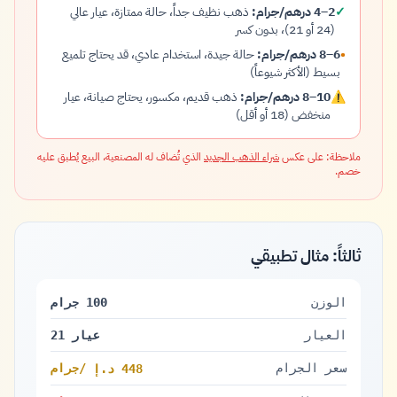
✓
2–4 درهم/جرام:
ذهب نظيف جداً، حالة ممتازة، عيار عالي
(24 أو 21)، بدون كسر
•
6–8 درهم/جرام:
حالة جيدة، استخدام عادي، قد يحتاج تلميع
بسيط (الأكثر شيوعاً)
⚠
10–8 درهم/جرام:
ذهب قديم، مكسور، يحتاج صيانة، عيار
منخفض (18 أو أقل)
ملاحظة: على عكس
شراء الذهب الجديد
الذي تُضاف له المصنعية، البيع يُطبق عليه
خصم.
ثالثاً: مثال تطبيقي
الوزن
100 جرام
العيار
عيار 21
سعر الجرام
/جرام
448 د.إ
448 درهم