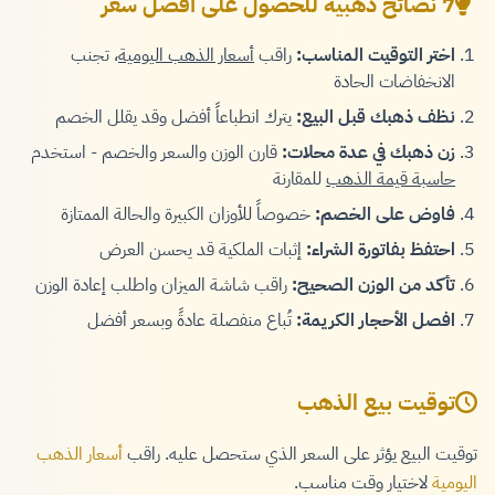
7 نصائح ذهبية للحصول على أفضل سعر
اختر التوقيت المناسب:
راقب
أسعار الذهب اليومية
، تجنب
الانخفاضات الحادة
نظف ذهبك قبل البيع:
يترك انطباعاً أفضل وقد يقلل الخصم
زن ذهبك في عدة محلات:
قارن الوزن والسعر والخصم - استخدم
حاسبة قيمة الذهب
للمقارنة
فاوض على الخصم:
خصوصاً للأوزان الكبيرة والحالة الممتازة
احتفظ بفاتورة الشراء:
إثبات الملكية قد يحسن العرض
تأكد من الوزن الصحيح:
راقب شاشة الميزان واطلب إعادة الوزن
افصل الأحجار الكريمة:
تُباع منفصلة عادةً وبسعر أفضل
توقيت بيع الذهب
توقيت البيع يؤثر على السعر الذي ستحصل عليه. راقب
أسعار الذهب
اليومية
لاختيار وقت مناسب.