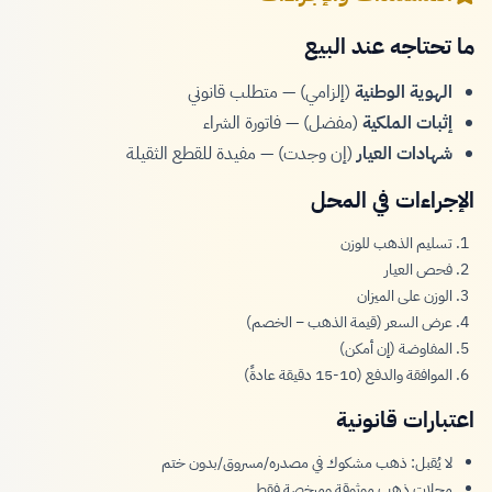
ما تحتاجه عند البيع
الهوية الوطنية
(إلزامي) — متطلب قانوني
إثبات الملكية
(مفضل) — فاتورة الشراء
شهادات العيار
(إن وجدت) — مفيدة للقطع الثقيلة
الإجراءات في المحل
تسليم الذهب للوزن
فحص العيار
الوزن على الميزان
عرض السعر (قيمة الذهب − الخصم)
المفاوضة (إن أمكن)
الموافقة والدفع (10-15 دقيقة عادةً)
اعتبارات قانونية
لا يُقبل: ذهب مشكوك في مصدره/مسروق/بدون ختم
محلات ذهب موثوقة ومرخصة فقط