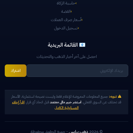
›
حاسبة الزكاة
›
الفضة
›
أسعار صرف العملات
›
تسجيل الدخول
📧 القائمة البريدية
احصل على آخر أخبار الذهب والتحديثات
اشترك
تنويه:
جميع المعلومات المعروضة للإعلام فقط وليست نصيحة استثمارية. الأسعار
قد تختلف عن السوق الفعلي.
استشر خبير مالي معتمد
قبل اتخاذ أي قرار.
اقرأ إخلاء
المسؤولية الكامل
© 2026
ذهب برايس
- جميع الحقوق محفوظة