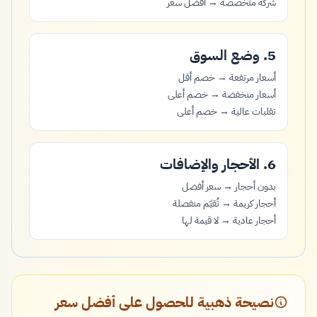
شركة متخصصة → أفضل سعر
5. وضع السوق
أسعار مرتفعة → خصم أقل
أسعار منخفضة → خصم أعلى
تقلبات عالية → خصم أعلى
6. الأحجار والإضافات
بدون أحجار → سعر أفضل
أحجار كريمة → تُقيّم منفصلة
أحجار عادية → لا قيمة لها
نصيحة ذهبية للحصول على أفضل سعر