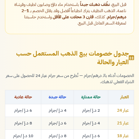
قبل البيع،
نظّف ذهبك جيداً
باستخدام ماء دافئ وصابون لطيف وفرشاة
ناعمة. الذهب النظيف يترك انطباعاً أفضل وقد يقلل الخصم بـ
1–2
درهم/جرام
. كذلك،
قارن 3 محلات على الأقل
واستخدم حاسبتنا
لمعرفة السعر العادل قبل البيع.
جدول خصومات بيع الذهب المستعمل حسب
العيار والحالة
الخصومات أدناه بالـ درهم/جرام — تُطرح من سعر جرام عيار 24 للحصول على سعر
الشراء الفعلي لذهبك.
العيار
حالة ممتازة
حالة جيدة
حالة عادية
عيار 24
/جرام
/جرام
/جرام
2 د.إ
4 د.إ
6 د.إ
2 درهم
4 درهم
6 درهم
عيار 21
/جرام
/جرام
/جرام
4 د.إ
6 د.إ
8 د.إ
4 درهم
6 درهم
8 درهم
عيار 18
/جرام
/جرام
/جرام
6 د.إ
8 د.إ
10 د.إ
6 درهم
8 درهم
10 درهم