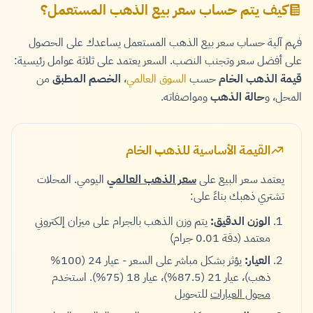
كيف يتم حساب سعر بيع الذهب المستعمل؟
فهم آلية حساب سعر بيع الذهب المستعمل يساعدك على الحصول
على أفضل سعر وتجنب النصب. السعر يعتمد على ثلاثة عوامل رئيسية:
قيمة الذهب الخام
حسب
السوق العالمي
،
الخصم المطبق
من
المحل، و
حالة الذهب
ومواصفاته.
القيمة الأساسية للذهب الخام
يعتمد سعر البيع على
سعر الذهب العالمي
اليومي. المحلات
تشتري ذهبك بناءً على:
الوزن الدقيق:
يتم وزن الذهب بالجرام على ميزان إلكتروني
معتمد (دقة 0.01 جرام)
العيار:
يؤثر بشكل مباشر على السعر - عيار 24 (100%
ذهب)، عيار 21 (87.5%)، عيار 18 (75%). استخدم
محول العيارات
للتحويل