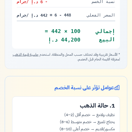
نسبة الخصم
-
/جرام
6 د.إ
6 درهم
السعر الفعلي
448 - 6 =
/جرام
442 د.إ
442 درهم
إجمالي
100 × 442 =
البيع
44,200 د.إ
44,200 درهم
* الأسعار تقريبية وقد تختلف حسب المحل والمنطقة. استخدم
حاسبة قيمة الذهب
لمعرفة القيمة الخام قبل الخصم.
عوامل تؤثر على نسبة الخصم
1. حالة الذهب
نظيف ولامع → خصم أقل (2–4)
يحتاج تلميع → خصم متوسط (6–8)
مكسور/قديم → خصم أعلى (10–8)