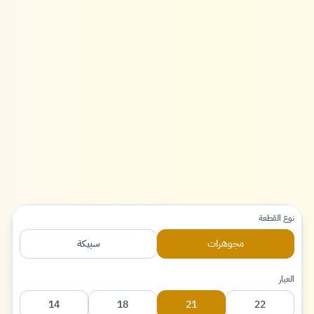
نوع القطعة
مجوهرات
سبيكة
العيار
14
18
21
22