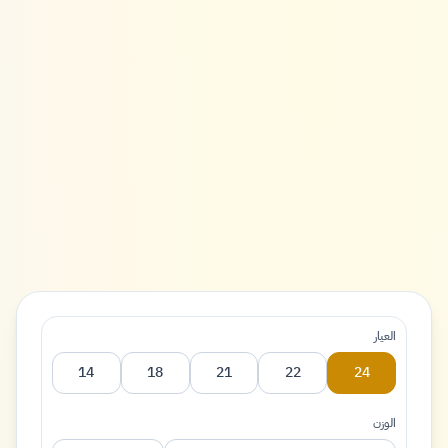
العيار
14
18
21
22
24
الوزن