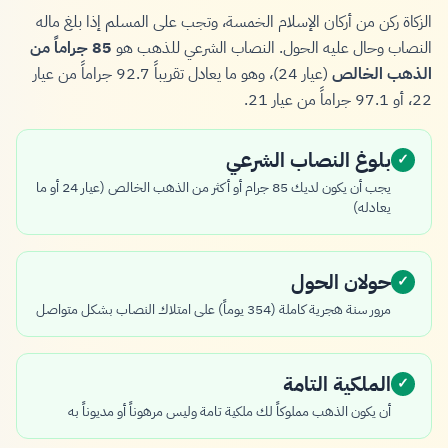
الزكاة ركن من أركان الإسلام الخمسة، وتجب على المسلم إذا بلغ ماله
النصاب وحال عليه الحول. النصاب الشرعي للذهب هو
85 جراماً من
الذهب الخالص
(عيار 24)، وهو ما يعادل تقريباً 92.7 جراماً من عيار
22، أو 97.1 جراماً من عيار 21.
بلوغ النصاب الشرعي
✓
يجب أن يكون لديك 85 جرام أو أكثر من الذهب الخالص (عيار 24 أو ما
يعادله)
حولان الحول
✓
مرور سنة هجرية كاملة (354 يوماً) على امتلاك النصاب بشكل متواصل
الملكية التامة
✓
أن يكون الذهب مملوكاً لك ملكية تامة وليس مرهوناً أو مديوناً به