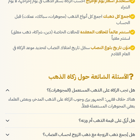
استخدم أسعار يوم الإخراج
احسب الزكاة بسعر الذهب في يوم إخراجها، لا يوم
الشراء
اجمع كل ذهبك
اجمع كل أنواع الذهب (مجوهرات، سبائك، عملات) قبل
الحساب
استشر عالماً للحالات المعقدة
للحالات الخاصة (دين، شراكة، ذهب معلق)
استشر مفتياً
دوّن تاريخ بلوغ النصاب
سجّل تاريخ امتلاك النصاب لتحديد موعد الزكاة في
العام القادم
الأسئلة الشائعة حول زكاة الذهب
هل تجب الزكاة على الذهب المستعمل (المجوهرات)؟
هناك خلاف فقهي: الجمهور يرى وجوب الزكاة على الذهب المدخر، وبعض العلماء
يعفي المجوهرات المستعملة فعلاً.
هل أزكي على قيمة الذهب أم وزنه؟
هل يُجمع ذهب الزوجة مع ذهب الزوج لحساب النصاب؟