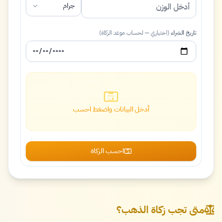
جرام
تاريخ الشراء
(اختياري — لحساب موعد الزكاة)
أدخل البيانات واضغط احسب
احسب الزكاة
متى تجب زكاة الذهب؟