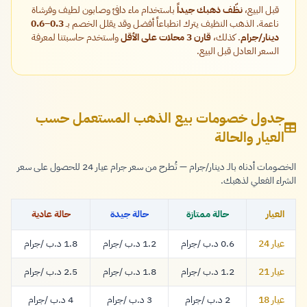
قبل البيع،
نظّف ذهبك جيداً
باستخدام ماء دافئ وصابون لطيف وفرشاة
ناعمة. الذهب النظيف يترك انطباعاً أفضل وقد يقلل الخصم بـ
0.3–0.6
دينار/جرام
. كذلك،
قارن 3 محلات على الأقل
واستخدم حاسبتنا لمعرفة
السعر العادل قبل البيع.
جدول خصومات بيع الذهب المستعمل حسب
العيار والحالة
الخصومات أدناه بالـ دينار/جرام — تُطرح من سعر جرام عيار 24 للحصول على سعر
الشراء الفعلي لذهبك.
العيار
حالة ممتازة
حالة جيدة
حالة عادية
عيار 24
/جرام
/جرام
/جرام
0.6 د.ب
1.2 د.ب
1.8 د.ب
0.6 دينار
1.2 دينار
1.8 دينار
عيار 21
/جرام
/جرام
/جرام
1.2 د.ب
1.8 د.ب
2.5 د.ب
1.2 دينار
1.8 دينار
2.5 دينار
عيار 18
/جرام
/جرام
/جرام
2 د.ب
3 د.ب
4 د.ب
2 دينار
3 دينار
4 دينار