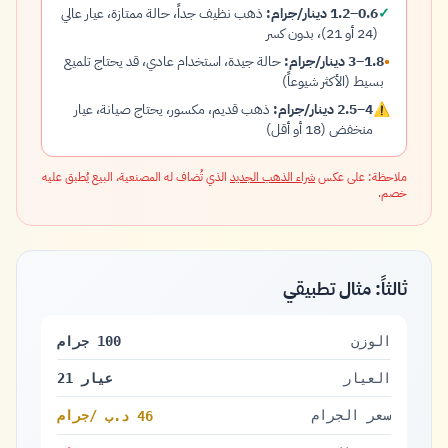
✓
0.6–1.2 دينار/جرام:
ذهب نظيف جداً، حالة ممتازة، عيار عالي
(24 أو 21)، بدون كسر
•
1.8–3 دينار/جرام:
حالة جيدة، استخدام عادي، قد يحتاج تلميع
بسيط (الأكثر شيوعاً)
⚠
4–2.5 دينار/جرام:
ذهب قديم، مكسور، يحتاج صيانة، عيار
منخفض (18 أو أقل)
ملاحظة: على عكس
شراء الذهب الجديد
الذي تُضاف له المصنعية، البيع يُطبق عليه
خصم.
ثالثاً: مثال تطبيقي
الوزن
100 جرام
العيار
عيار 21
سعر الجرام
/جرام
46 د.ب
46 دينار