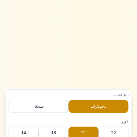
نوع القطعة
مجوهرات
سبيكة
العيار
14
18
21
22