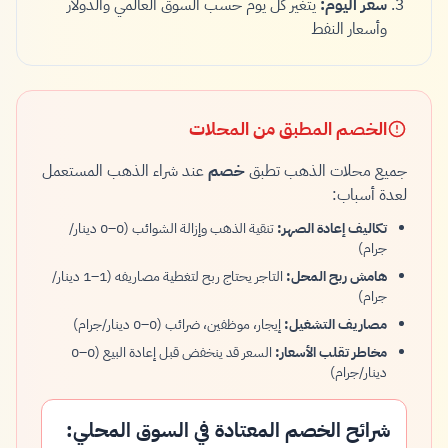
سعر اليوم:
يتغير كل يوم حسب السوق العالمي والدولار
وأسعار النفط
الخصم المطبق من المحلات
جميع محلات الذهب تطبق
خصم
عند شراء الذهب المستعمل
لعدة أسباب:
تكاليف إعادة الصهر:
تنقية الذهب وإزالة الشوائب (0–0 دينار/
جرام)
هامش ربح المحل:
التاجر يحتاج ربح لتغطية مصاريفه (1–1 دينار/
جرام)
مصاريف التشغيل:
إيجار، موظفين، ضرائب (0–0 دينار/جرام)
مخاطر تقلب الأسعار:
السعر قد ينخفض قبل إعادة البيع (0–0
دينار/جرام)
شرائح الخصم المعتادة في السوق المحلي: