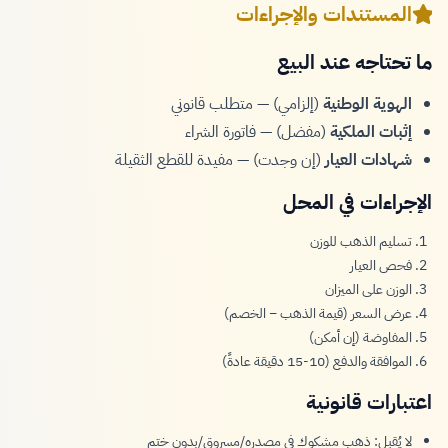
المستندات والإجراءات
ما تحتاجه عند البيع
الهوية الوطنية
(إلزامي) — متطلب قانوني
إثبات الملكية
(مفضل) — فاتورة الشراء
شهادات العيار
(إن وجدت) — مفيدة للقطع الثقيلة
الإجراءات في المحل
تسليم الذهب للوزن
فحص العيار
الوزن على الميزان
عرض السعر (قيمة الذهب − الخصم)
المفاوضة (إن أمكن)
الموافقة والدفع (10-15 دقيقة عادةً)
اعتبارات قانونية
لا يُقبل: ذهب مشكوك في مصدره/مسروق/بدون ختم