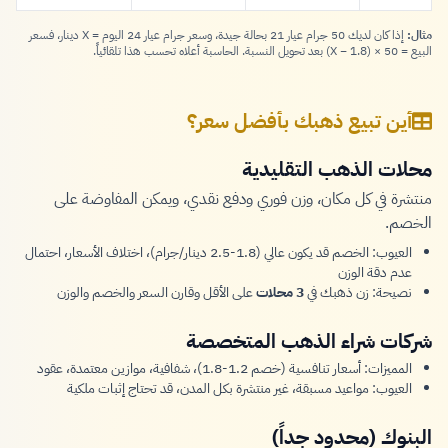
مثال:
إذا كان لديك 50 جرام عيار 21 بحالة جيدة، وسعر جرام عيار 24 اليوم = X دينار، فسعر
البيع = 50 × (X − 1.8) بعد تحويل النسبة. الحاسبة أعلاه تحسب هذا تلقائياً.
أين تبيع ذهبك بأفضل سعر؟
محلات الذهب التقليدية
منتشرة في كل مكان، وزن فوري ودفع نقدي، ويمكن المفاوضة على
الخصم.
العيوب: الخصم قد يكون عالي (1.8-2.5 دينار/جرام)، اختلاف الأسعار، احتمال
عدم دقة الوزن
نصيحة: زن ذهبك في
3 محلات
على الأقل وقارن السعر والخصم والوزن
شركات شراء الذهب المتخصصة
المميزات: أسعار تنافسية (خصم 1.2-1.8)، شفافية، موازين معتمدة، عقود
العيوب: مواعيد مسبقة، غير منتشرة بكل المدن، قد تحتاج إثبات ملكية
البنوك (محدود جداً)