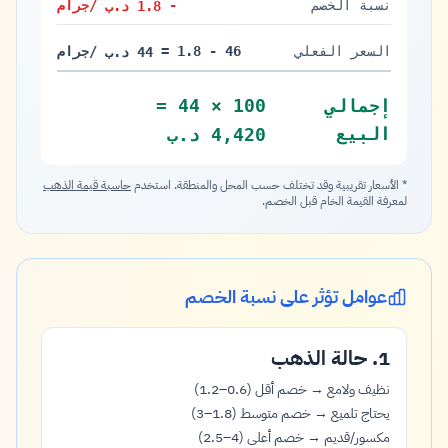
نسبة الخصم
-
/جرام
1.8 د.ب
1.8 دينار
السعر الفعلي
46 - 1.8 =
/جرام
44 د.ب
44 دينار
إجمالي
100 × 44 =
البيع
4,420 د.ب
4,420 دينار
* الأسعار تقريبية وقد تختلف حسب المحل والمنطقة. استخدم
حاسبة قيمة الذهب
لمعرفة القيمة الخام قبل الخصم.
عوامل تؤثر على نسبة الخصم
1. حالة الذهب
نظيف ولامع → خصم أقل (0.6–1.2)
يحتاج تلميع → خصم متوسط (1.8–3)
مكسور/قديم → خصم أعلى (4–2.5)