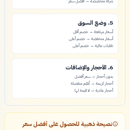
شركة متخصصة → أفضل سعر
5. وضع السوق
أسعار مرتفعة → خصم أقل
أسعار منخفضة → خصم أعلى
تقلبات عالية → خصم أعلى
6. الأحجار والإضافات
بدون أحجار → سعر أفضل
أحجار كريمة → تُقيّم منفصلة
أحجار عادية → لا قيمة لها
نصيحة ذهبية للحصول على أفضل سعر