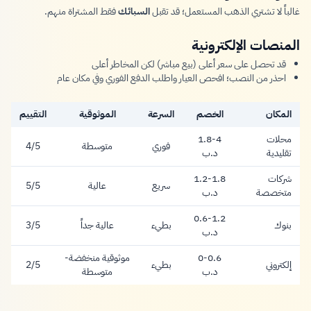
غالباً لا تشتري الذهب المستعمل؛ قد تقبل
السبائك
فقط المشتراة منهم.
المنصات الإلكترونية
قد تحصل على سعر أعلى (بيع مباشر) لكن المخاطر أعلى
احذر من النصب؛ افحص العيار واطلب الدفع الفوري وفي مكان عام
المكان
الخصم
السرعة
الموثوقية
التقييم
محلات
1.8-4
فوري
متوسطة
4/5
1.8-4 دينار
تقليدية
د.ب
شركات
1.2-1.8
سريع
عالية
5/5
1.2-1.8 دينار
متخصصة
د.ب
0.6-1.2
بنوك
بطيء
عالية جداً
3/5
0.6-1.2 دينار
د.ب
0-0.6
موثوقية منخفضة-
إلكتروني
بطيء
2/5
0-0.6 دينار
د.ب
متوسطة