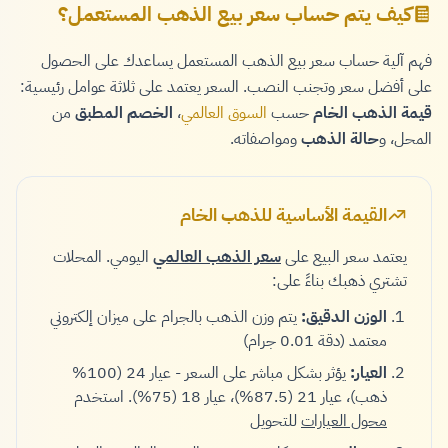
كيف يتم حساب سعر بيع الذهب المستعمل؟
فهم آلية حساب سعر بيع الذهب المستعمل يساعدك على الحصول
على أفضل سعر وتجنب النصب. السعر يعتمد على ثلاثة عوامل رئيسية:
قيمة الذهب الخام
حسب
السوق العالمي
،
الخصم المطبق
من
المحل، و
حالة الذهب
ومواصفاته.
القيمة الأساسية للذهب الخام
يعتمد سعر البيع على
سعر الذهب العالمي
اليومي. المحلات
تشتري ذهبك بناءً على:
الوزن الدقيق:
يتم وزن الذهب بالجرام على ميزان إلكتروني
معتمد (دقة 0.01 جرام)
العيار:
يؤثر بشكل مباشر على السعر - عيار 24 (100%
ذهب)، عيار 21 (87.5%)، عيار 18 (75%). استخدم
محول العيارات
للتحويل