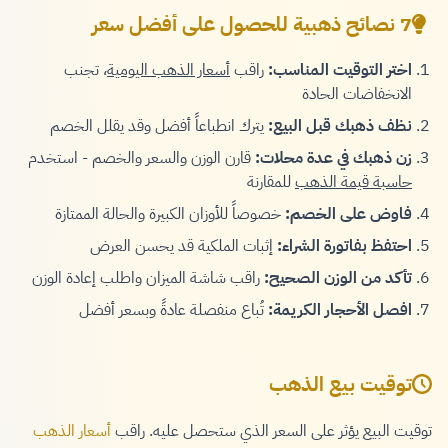
7 نصائح ذهبية للحصول على أفضل سعر
اختر التوقيت المناسب:
راقب
أسعار الذهب اليومية
، تجنب
الانخفاضات الحادة
نظف ذهبك قبل البيع:
يترك انطباعاً أفضل وقد يقلل الخصم
زن ذهبك في عدة محلات:
قارن الوزن والسعر والخصم - استخدم
حاسبة قيمة الذهب
للمقارنة
فاوض على الخصم:
خصوصاً للأوزان الكبيرة والحالة الممتازة
احتفظ بفاتورة الشراء:
إثبات الملكية قد يحسن العرض
تأكد من الوزن الصحيح:
راقب شاشة الميزان واطلب إعادة الوزن
افصل الأحجار الكريمة:
تُباع منفصلة عادةً وبسعر أفضل
توقيت بيع الذهب
توقيت البيع يؤثر على السعر الذي ستحصل عليه. راقب
أسعار الذهب