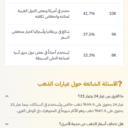
منتشر في أمريكا وبعض الدول الغربية
41.7%
10K
لمتانته وانخفاض تكلفته
شائع في بريطانيا وأستراليا كخيار منخفض
37.5%
9K
السعر
يُستخدم أحياناً في بعض دول شرق آسيا
33.3%
8K
لصناعة الحلي البسيطة
الأسئلة الشائعة حول عيارات الذهب
ما الفرق بين عيار 24 وعيار 21؟
عيار 24 يحتوي على 99.9% ذهب خالص ويُستخدم في السبائك، بينما عيار 21
يحتوي على 87.5% ذهب وهو الأكثر شيوعاً في المجوهرات في الوطن العربي.
هل تختلف أسعار الذهب من مدينة لأخرى؟