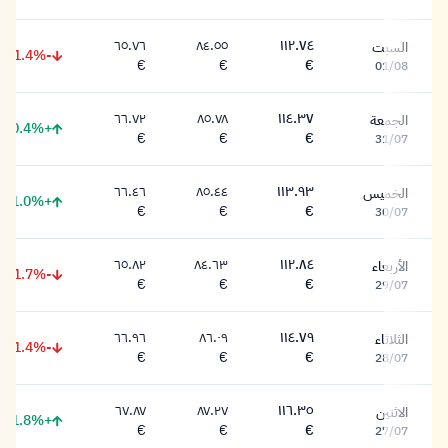
٦٥.٧٦
٨٤.٥٥
١١٢.٧٤
السبت
-1.4%
١١٢.٧٤ يورو
٨٤.٥٥ يورو
٦٥.٧٦ يورو
€
€
€
01/08
٦٦.٧٢
٨٥.٧٨
١١٤.٣٧
الجمعة
+0.4%
١١٤.٣٧ يورو
٨٥.٧٨ يورو
٦٦.٧٢ يورو
€
€
€
31/07
٦٦.٤٦
٨٥.٤٤
١١٣.٩٣
الخميس
+1.0%
١١٣.٩٣ يورو
٨٥.٤٤ يورو
٦٦.٤٦ يورو
€
€
€
30/07
٦٥.٨٢
٨٤.٦٣
١١٢.٨٤
الأربعاء
-1.7%
١١٢.٨٤ يورو
٨٤.٦٣ يورو
٦٥.٨٢ يورو
€
€
€
29/07
٦٦.٩٦
٨٦.٠٩
١١٤.٧٩
الثلاثاء
-1.4%
١١٤.٧٩ يورو
٨٦.٠٩ يورو
٦٦.٩٦ يورو
€
€
€
28/07
٦٧.٨٧
٨٧.٢٧
١١٦.٣٥
الاثنين
+1.8%
١١٦.٣٥ يورو
٨٧.٢٧ يورو
٦٧.٨٧ يورو
€
€
€
27/07