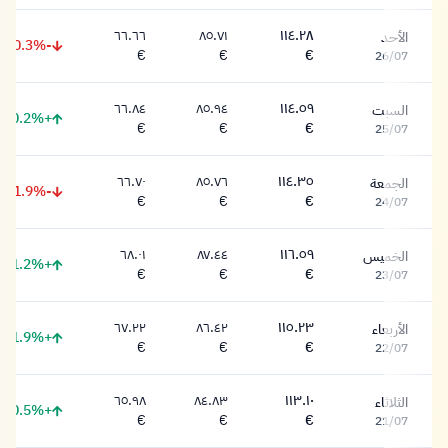
٦٦.٦٦
٨٥.٧١
١١٤.٢٨
الأحد
-0.3%
١١٤.٢٨ يورو
٨٥.٧١ يورو
٦٦.٦٦ يورو
€
€
€
26/07
٦٦.٨٤
٨٥.٩٤
١١٤.٥٩
السبت
+0.2%
١١٤.٥٩ يورو
٨٥.٩٤ يورو
٦٦.٨٤ يورو
€
€
€
25/07
٦٦.٧٠
٨٥.٧٦
١١٤.٣٥
الجمعة
-1.9%
١١٤.٣٥ يورو
٨٥.٧٦ يورو
٦٦.٧٠ يورو
€
€
€
24/07
٦٨.٠١
٨٧.٤٤
١١٦.٥٩
الخميس
+1.2%
١١٦.٥٩ يورو
٨٧.٤٤ يورو
٦٨.٠١ يورو
€
€
€
23/07
٦٧.٢٢
٨٦.٤٢
١١٥.٢٣
الأربعاء
+1.9%
١١٥.٢٣ يورو
٨٦.٤٢ يورو
٦٧.٢٢ يورو
€
€
€
22/07
٦٥.٩٨
٨٤.٨٣
١١٣.١٠
الثلاثاء
+0.5%
١١٣.١٠ يورو
٨٤.٨٣ يورو
٦٥.٩٨ يورو
€
€
€
21/07