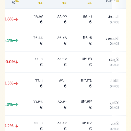
التاريخ
%
14
18
24
جدول أسعار الذهب التاريخية بلجيكا
٦٨.٨٧
٨٨.٥٥
١١٨.٠٦
الجمعة
-0.8%
١١٨.٠٦ يورو
٨٨.٥٥ يورو
٦٨.٨٧ يورو
€
€
€
07/08
٦٩.٤٤
٨٩.٢٨
١١٩.٠٤
الخميس
+5.1%
١١٩.٠٤ يورو
٨٩.٢٨ يورو
٦٩.٤٤ يورو
€
€
€
06/08
٦٦.٠٩
٨٤.٩٧
١١٣.٢٩
الأربعاء
0.0%
١١٣.٢٩ يورو
٨٤.٩٧ يورو
٦٦.٠٩ يورو
€
€
€
05/08
٦٦.١١
٨٥.٠٠
١١٣.٣٤
الثلاثاء
-0.3%
١١٣.٣٤ يورو
٨٥.٠٠ يورو
٦٦.١١ يورو
€
€
€
04/08
٦٦.٣٤
٨٥.٣٠
١١٣.٧٣
الاثنين
+1.0%
١١٣.٧٣ يورو
٨٥.٣٠ يورو
٦٦.٣٤ يورو
€
€
€
03/08
٦٥.٦٦
٨٤.٤٢
١١٢.٥٧
الأحد
-0.2%
١١٢.٥٧ يورو
٨٤.٤٢ يورو
٦٥.٦٦ يورو
€
€
€
02/08