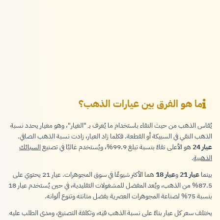
ما هو الفرق بين عيارات الذهب؟
يُقاس الذهب من حيث النقاء باستخدام ما يُعرف بـ "العيار"، وهو معيار يحدد نسبة
الذهب النقي في السبيكة أو القطعة. فكلما زاد العيار، زادت نسبة الذهب الصافي.
عيار 24
هو الأعلى نقاءً بنسبة تبلغ 99.9%، ويُستخدم غالبًا في تصنيع
السبائك
الذهبية
.
بينما
عيار 21
و
عيار 18
هما الأكثر شيوعًا في سوق المجوهرات. عيار 21 يحتوي على
87.5% من الذهب، ويُعد المفضل للمشغولات التقليدية، في حين يُستخدم عيار 18
بنسبة 75% لصناعة المجوهرات العصرية بفضل متانته وتنوع ألوانه.
يختلف سعر كل عيار بناءً على نسبة الذهب فيه، وتكلفة التصنيع، ومدى الطلب عليه