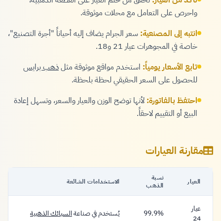
تأكد من العيار:
تحقق من ختم العيار على القطعة الذهبية،
واحرص على التعامل مع محلات موثوقة.
انتبه إلى المصنعية:
سعر الجرام يضاف إليه أحياناً "أجرة التصنيع"،
خاصة في المجوهرات عيار 21 و18.
تابع الأسعار يومياً:
استخدم مواقع موثوقة مثل
ذهب برايس
للحصول على السعر الحقيقي لحظة بلحظة.
احتفظ بالفاتورة:
لأنها توضح الوزن والعيار والسعر، وتسهل إعادة
البيع أو التقييم لاحقاً.
مقارنة العيارات
نسبة
العيار
الاستخدامات الشائعة
الذهب
عيار
99.9%
يُستخدم في صناعة
السبائك الذهبية
24