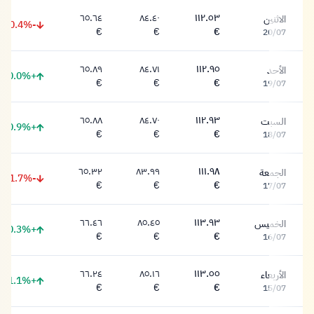
٦٥.٦٤
٨٤.٤٠
١١٢.٥٣
الاثنين
-0.4%
١١٢.٥٣ يورو
٨٤.٤٠ يورو
٦٥.٦٤ يورو
€
€
€
20/07
٦٥.٨٩
٨٤.٧١
١١٢.٩٥
الأحد
+0.0%
١١٢.٩٥ يورو
٨٤.٧١ يورو
٦٥.٨٩ يورو
€
€
€
19/07
٦٥.٨٨
٨٤.٧٠
١١٢.٩٣
السبت
+0.9%
١١٢.٩٣ يورو
٨٤.٧٠ يورو
٦٥.٨٨ يورو
€
€
€
18/07
٦٥.٣٢
٨٣.٩٩
١١١.٩٨
الجمعة
-1.7%
١١١.٩٨ يورو
٨٣.٩٩ يورو
٦٥.٣٢ يورو
€
€
€
17/07
٦٦.٤٦
٨٥.٤٥
١١٣.٩٣
الخميس
+0.3%
١١٣.٩٣ يورو
٨٥.٤٥ يورو
٦٦.٤٦ يورو
€
€
€
16/07
٦٦.٢٤
٨٥.١٦
١١٣.٥٥
الأربعاء
+1.1%
١١٣.٥٥ يورو
٨٥.١٦ يورو
٦٦.٢٤ يورو
€
€
€
15/07