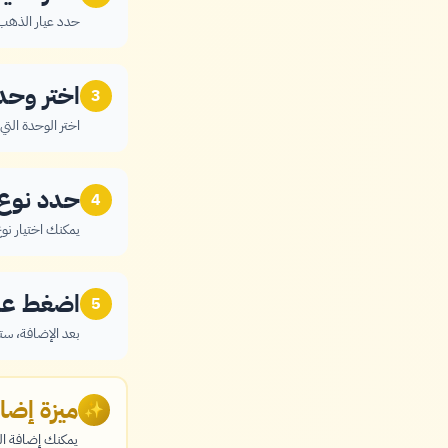
حدد عيار الذهب من القائمة (24، 22، 21، أو 
اختر وحد
3
اختر الوحدة التي
حدد نوع 
4
يمكنك اختيار نو
اضغط على
5
بعد الإضافة، ستظهر 
ميزة إضا
✨
يمكنك إضافة ال