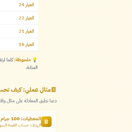
العيار 24
العيار 22
العيار 21
العيار 18
💡
ملحوظة:
كلما ارت
المتانة.
مثال عملي: كيف تحسب قيمة 100 جرام عيار
دعنا نطبق المعادلة على مثال وا
المعطيات: 100 جرام ذهب عيار 21
الهدف: حساب القيمة السوق