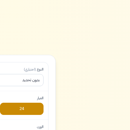
النوع
(اختياري)
بدون تحديد
العيار
24
الوزن