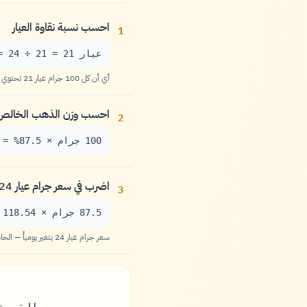
احسب نسبة نقاوة العيار
1
عيار 21 = 21 ÷ 24 =
أي أن كل 100 جرام عيار 21 تحتوي على 87.5 جرام ذهب خالص (عيار 24)
احسب وزن الذهب الخالص
2
100 جرام × 87.5% =
اضرب في سعر جرام عيار 24 الحالي
3
87.5 جرام × 118.54 يورو =
سعر جرام عيار 24 يتغير يومياً — الحاسبة أعلاه تستخدم السعر الفعلي الآن تلقائياً