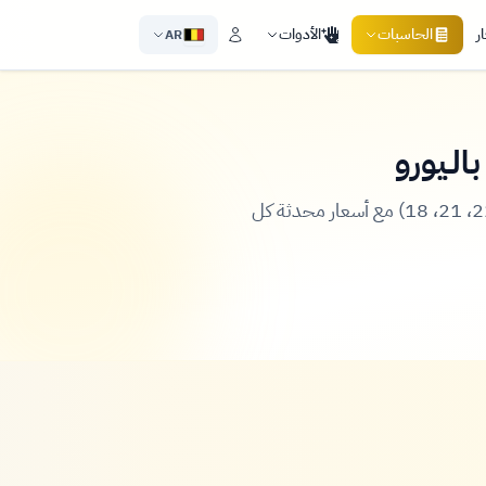
ر
الحاسبات
الأدوات
AR
لـيورو
احسب قيمة ذهبك في بلجيكا بالـيورو بسهولة ودقة! حاسبة تفاعلية تدعم جميع عيارات الذهب (24، 22، 21، 18) مع أسعار محدثة كل