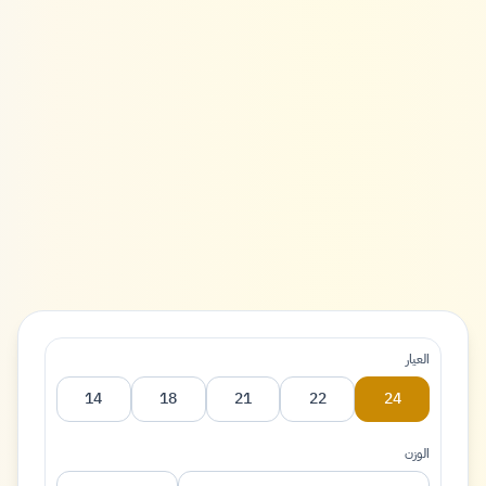
العيار
14
18
21
22
24
الوزن