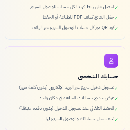
احصل على رابط فريد لكل حساب للوصول السريع
✓
حمّل النتائج كملف PDF للطباعة أو الحفظ
✓
كود QR مع كل حساب للوصول السريع عبر الهاتف
✓
حسابك الشخصي
تسجيل دخول سريع عبر البريد الإلكتروني (بدون كلمة مرور)
✓
عرض جميع حساباتك السابقة في مكان واحد
✓
الحفظ التلقائي عند تسجيل الدخول (بدون نافذة منبثقة)
✓
تتبع سجل حساباتك والوصول السريع لها
✓