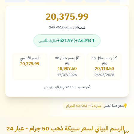
20,375.99
د.ت
لكل سبيكة 50g
•
24K
دينار
↑
+521.99 (+2.63%)
مقارنة بالأمس
أعلى سعر خلال 30
أقل سعر خلال 30
السعر الأساسي
يوم
يوم
20,375.99
18,907.50
20,118.50
17/07/2026
06/08/2026
آخر تحديث: 6:38 م بتوقيت تونس
سعر هذا العيار
عيار 24 — 407.52 للجرام
الرسم البياني لسعر سبيكة ذهب 50 جرام - عيار 24