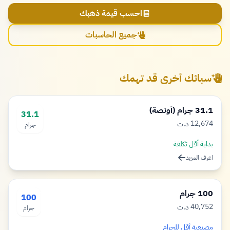
احسب قيمة ذهبك
جميع الحاسبات
سبائك أخرى قد تهمك
31.1 جرام (أونصة)
31.1
12,674
د.ت
جرام
دينار
بداية أقل تكلفة
اعرف المزيد
100 جرام
100
40,752
د.ت
جرام
دينار
مصنعية أقل للجرام