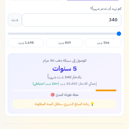
كم تريد أن تدخر شهرياً؟
د.ت
1,698
849
566
د.ت
د.ت
د.ت
للوصول إلى سبيكة ذهب 50 جرام
5 سنوات
بادخار
340
شهرياً
د.ت
إجمالي الادخار:
20,400
(+
24
احتياطي)
د.ت
د.ت
خطة طويلة المدى 🎯
💡 زيادة المبلغ الشهري ستقلل المدة المطلوبة