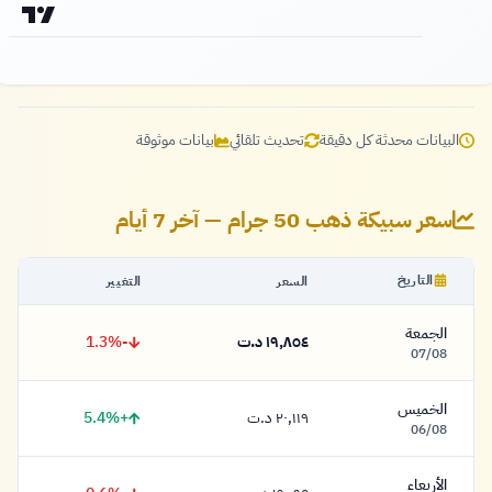
البيانات محدثة كل دقيقة
تحديث تلقائي
بيانات موثوقة
سعر سبيكة ذهب 50 جرام — آخر 7 أيام
التاريخ
السعر
التغيير
الجمعة
-1.3%
١٩,٨٥٤ د.ت
١٩,٨٥٤ دينار
07/08
الخميس
+5.4%
٢٠,١١٩ د.ت
٢٠,١١٩ دينار
06/08
الأربعاء