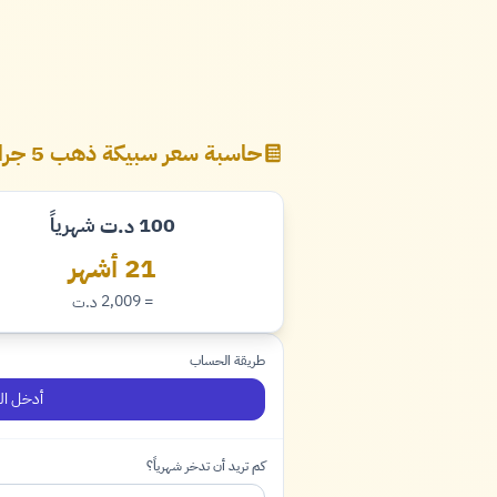
حاسبة سعر سبيكة ذهب 5 جرام
100
شهرياً
د.ت
دينار
21 أشهر
= 2,009
د.ت
دينار
طريقة الحساب
أدخل ال
كم تريد أن تدخر شهرياً؟