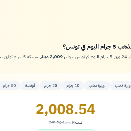
وم في تونس؟
والي
2,009 دينار
. سبيكة 5 جرام ت
يزة ذهب
لويزة ذهب
10 جرام
20 جرام
أونصة
50 جرام
2,008.54
د.ت
لكل سبيكة 5g
•
24K
دينار