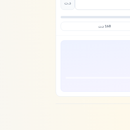
د.ت
168
د.ت