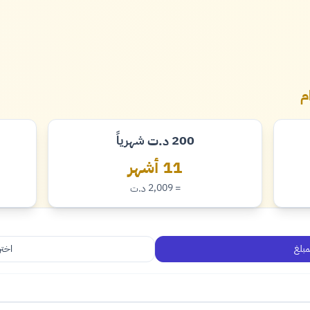
200
شهرياً
د.ت
دينار
11 أشهر
= 2,009
د.ت
دينار
مبلغ
اختر