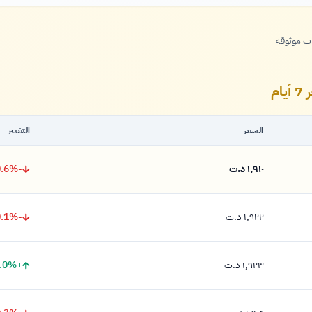
ات موثوقة
السعر
التغيير
-0.6%
١,٩١٠ د.ت
١,٩١٠ دينار
-0.1%
١,٩٢٢ د.ت
١,٩٢٢ دينار
+1.0%
١,٩٢٣ د.ت
١,٩٢٣ دينار