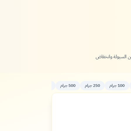
وازن بين السيولة وانخفاض
100 جرام
250 جرام
500 جرام
كيلو