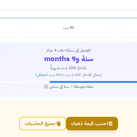
84
د.ت
للوصول إلى سبيكة ذهب 5 جرام
سنة و9 months
بادخار
100
شهرياً
د.ت
إجمالي الادخار:
2,100
(+
91
احتياطي)
د.ت
د.ت
خطة متوسطة — سنة إلى سنتين ⚖️
احسب قيمة ذهبك
جميع الحاسبات