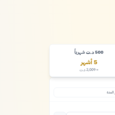
500
شهرياً
د.ت
دينار
5 أشهر
= 2,009
د.ت
دينار
 المدة