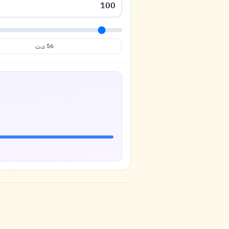
56
د.ت