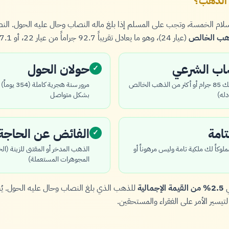
 الذهب؟
الإسلام الخمسة، وتجب على المسلم إذا بلغ ماله النصاب وحال عليه الحول. ا
(عيار 24)، وهو ما يعادل تقريباً 92.7 جراماً من عيار 22، أو 97.1 جراماً من عيار 21.
صاب الشرعي
حولان الحول
✓
يجب أن يكون لديك 85 جرام أو أكثر من الذهب الخالص
مرور سنة هجر
بشكل متواصل
تامة
الفائض عن الحاجة
✓
وكاً لك ملكية تامة وليس مرهوناً أو
الذهب المدخر أو المقتنى للزينة (ال
المجوهرات المستعملة)
ي
2.5% من القيمة الإجمالية
للذهب الذي بلغ النصاب وحال عليه الحول. يُ
 لتيسير الأمر على الفقراء والمستحقين.