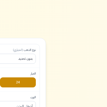
نوع الذهب
(اختياري)
بدون تحديد
العيار
24
الوزن