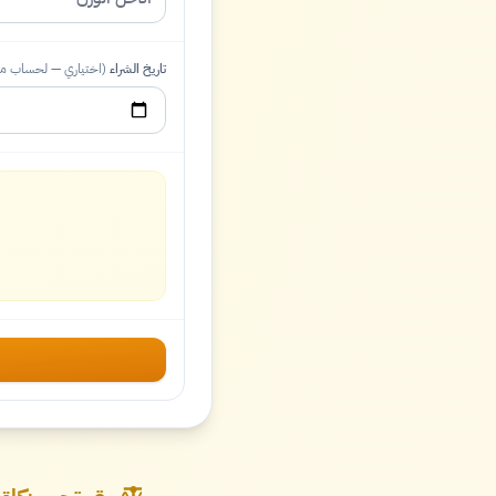
تاريخ الشراء
(اختياري — لحساب موع