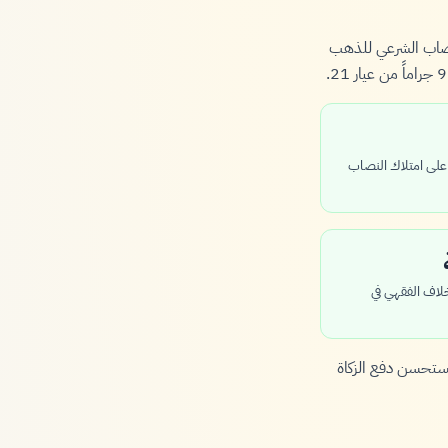
لنصاب الشرعي للذهب
ية كاملة (354 يوماً) على امتلاك النصاب
خلاف الفقهي في
ستحسن دفع الزكاة