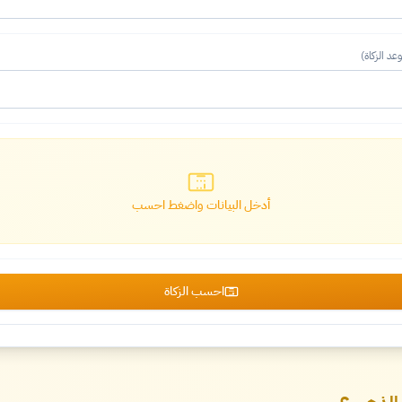
د الزكاة)
أدخل البيانات واضغط احسب
احسب الزكاة