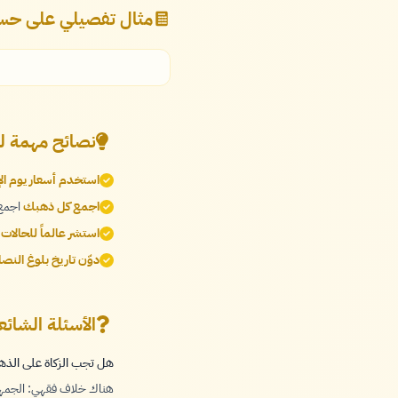
مثال تفصيلي على حسا
نصائح مهمة ل
استخدم أسعار يوم الإ
اجمع كل ذهبك
اجمع 
استشر عالماً للحالات
دوّن تاريخ بلوغ النص
الأسئلة الشائ
هل تجب الزكاة على الذ
هناك خلاف فقهي: الجمهور