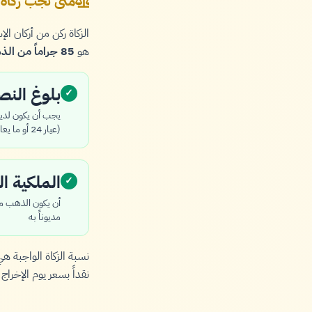
متى تجب زكاة
الزكاة ركن من أركان 
هو
85 جراماً من الذهب الخالص
بلوغ الن
✓
(عيار 24 أو ما يعادله)
الملكية ال
✓
أن يكون الذهب ممل
مديوناً به
نسبة الزكاة الواجبة ه
نقداً بسعر يوم الإخراج