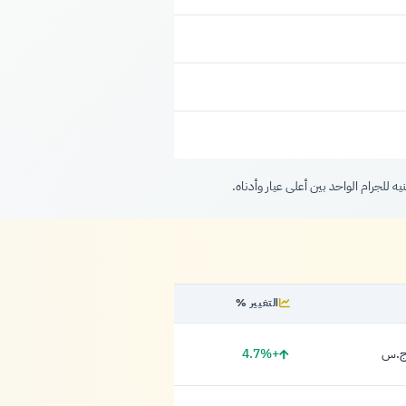
التغيير %
+4.7%