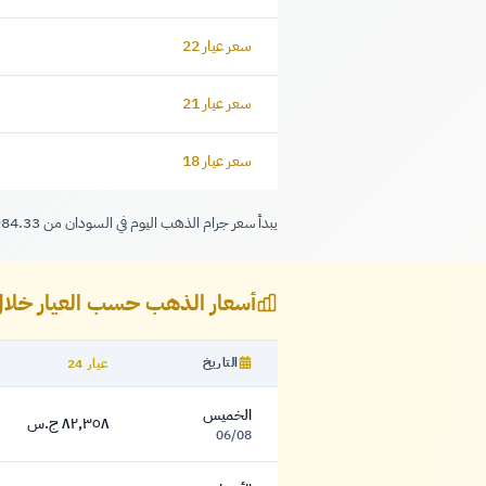
سعر عيار 22
سعر عيار 21
سعر عيار 18
يبدأ سعر جرام الذهب اليوم في السودان من 83,984.33 جنيه لعيار 24، وينخفض إلى 62,988.25 جنيه لعيار 18 — أي بفارق 20,996.08 جنيه للجرام الواحد بين أعلى عيار وأدناه.
أسعار الذهب حسب العيار خلال آخر 30 أيام 
التاريخ
عيار 24
جدول أسعار الذهب التاريخية السودان
الخميس
٨٢,٣٥٨ ج.س
٨٢,٣٥٨ جنيه
06/08