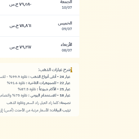
الجمعة
٧٩,٥٨٠ ج.س
٧٩,٥٨٠ جنيه
10/07
الخميس
٧٨,٨٦١ ج.س
٧٨,٨٦١ جنيه
09/07
الأربعاء
٧٩,٢١٧ ج.س
٧٩,٢١٧ جنيه
08/07
شرح عيارات الذهب:
عيار 24 - أنقى أنواع الذهب
:
نقاوة 99.9% - للاستثمار والسبائك
عيار 22 - للمجوهرات الفاخرة
:
نقاوة 91.6%
عيار 21 - الأكثر شيوعاً
:
نقاوة 87.5%
عيار 18 - للاستخدام اليومي
:
نقاوة 75% والتصاميم العصرية
نصيحة:
كلما زاد العيار، زاد السعر ونقاوة الذهب
ترتيب البيانات:
الأسعار مرتبة من الأحدث (أمس) إلى 