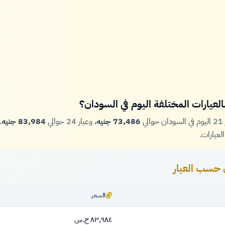
عيارات المختلفة اليوم في السودان؟
ي
73,486 جنيه
، وعيار 24 حوالي
83,984 جنيه
.
لعيارات.
 حسب العيار
السعر
٨٣,٩٨٤ ج.س
٨٣,٩٨٤ جنيه