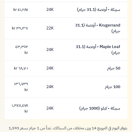
سبيكة - أونصة (31.1 جرام)
24K
٤١,٢٨٧ kr
٤١,٢٨٧ كرون
Krugerrand - أونصة (31.1
22K
٣٩,٣٦١ kr
٣٩,٣٦١ كرون
جرام)
Maple Leaf - أونصة (31.1
٤٣,٣٥٢
24K
٤٣,٣٥٢ كرون
جرام)
kr
50 جرام
24K
٦٨,٧٠١ kr
٦٨,٧٠١ كرون
١٣٦,٧٣٩
100 جرام
24K
١٣٦,٧٣٩ كرون
kr
١,٣٤٧,٤٧٨
سبيكة - كيلو (1000 جرام)
24K
١,٣٤٧,٤٧٨ كرون
kr
يتوفر اليوم في النرويج 14 وزن مختلف من السبائك. تبدأ من 1 جرام بسعر 1,593