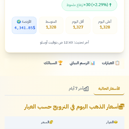
↑
+30 (+2.29%)
ارتفاع ملحوظ
أعلى اليوم
أقل اليوم
المتوسط
الأونصة 🌍
1,328
1,327
1,328
$
4,341.85
آخر تحديث: 12:43 ص بتوقيت أوسلو
📋 العيارات
📊 الرسم البياني
🏆 السبائك
الأسعار الحالية
آخر 7 أيام
أسعار الذهب اليوم في النرويج حسب العيار
العيار
السعر