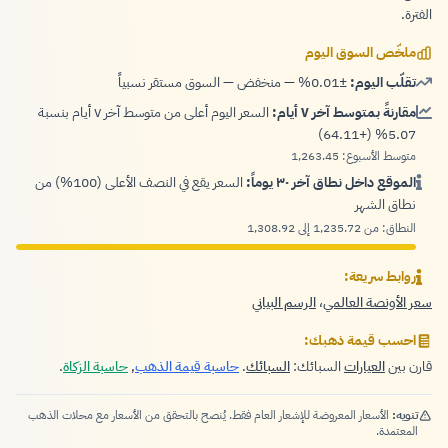
الفترة.
ملخّص السوق اليوم
تقلّب اليوم:
±0.01% — منخفض — السوق مستقر نسبياً
مقارنةً بمتوسط آخر ٧ أيام:
السعر اليوم أعلى من متوسط آخر ٧ أيام بنسبة
5.07% (+64.11)
متوسط الأسبوع: 1,263.45
الموقع داخل نطاق آخر ٣٠ يوماً:
السعر يقع في النصف الأعلى (100%) من
نطاق الشهر
النطاق: من 1,235.72 إلى 1,308.92
روابط سريعة:
سعر الأونصة العالمي
،
الرسم البياني
احسب قيمة ذهبك:
قارن بين
العيارات
السبائك:
السبائك
.
حاسبة قيمة الذهب
,
حاسبة الزكاة
.
تنويه:
الأسعار المعروضة للإشعار العام فقط. يُنصح بالتحقق من الأسعار مع محلات الذهب
المعتمدة.