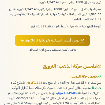
كرون وتصل إلى 1000 جرام بسعر 1,347,478 كرون.
سعر الجرام داخل السبيكة الكبيرة (1000 جرام) يقارب 1,347.48 كرون، مقابل
1,593.08 كرون للسبيكة الصغيرة (1 جرام). الفارق: السبيكة الكبيرة أرخص بنسبة
15.42% للجرام الواحد.
الأوقية الطروادية (٣١.١ جرام) تُسعَّر اليوم بـ 41,287.25 كرون.
عرض أسعار السبائك وتاريخها لـ 30 يومًا
تفاصيل كاملة وتحليلات لجميع أوزان السبائك
ملخص حركة الذهب: النرويج
ملخص حركة الذهب:
يبلغ سعر جرام الذهب عيار ٢٤ اليوم في النرويج نحو
1,328 كرون
، بارتفاع قدره
2.29%
مقارنةً بإغلاق أمس عند 1,298 كرون. يأتي ذلك بينما تُتداول الأوقية
الطروادية عالمياً عند
4,341.85 دولار
، أي ما يعادل نحو 41,292 كرون عند سعر
الصرف الحالي. السعر الحالي هو الأعلى خلال 30 يوماً منذ 06/08/2026، نتيجة
ارتفاع الذهب عالمياً بنسبة 1.78% وتحسّن قيمة كرون بنسبة 0.35% خلال نفس