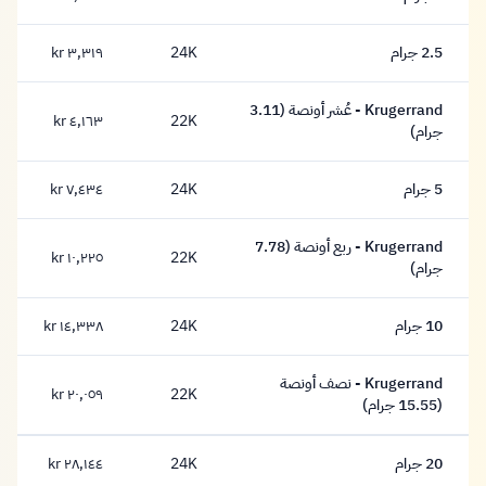
١,٥٩٣ كرون
2.5 جرام
24K
٣,٣١٩ kr
٣,٣١٩ كرون
Krugerrand - عُشر أونصة (3.11
22K
٤,١٦٣ kr
٤,١٦٣ كرون
جرام)
5 جرام
24K
٧,٤٣٤ kr
٧,٤٣٤ كرون
Krugerrand - ربع أونصة (7.78
22K
١٠,٢٢٥ kr
١٠,٢٢٥ كرون
جرام)
10 جرام
24K
١٤,٣٣٨ kr
١٤,٣٣٨ كرون
Krugerrand - نصف أونصة
22K
٢٠,٠٥٩ kr
٢٠,٠٥٩ كرون
(15.55 جرام)
20 جرام
24K
٢٨,١٤٤ kr
٢٨,١٤٤ كرون