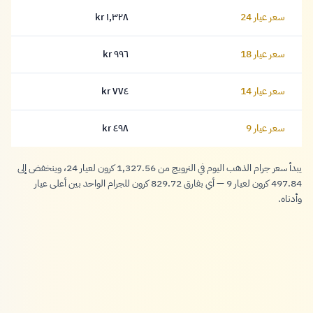
سعر عيار 24
١,٣٢٨ kr
١,٣٢٨ كرون
سعر عيار 18
٩٩٦ kr
٩٩٦ كرون
سعر عيار 14
٧٧٤ kr
٧٧٤ كرون
سعر عيار 9
٤٩٨ kr
٤٩٨ كرون
يبدأ سعر جرام الذهب اليوم في النرويج من 1,327.56 كرون لعيار 24، وينخفض إلى
497.84 كرون لعيار 9 — أي بفارق 829.72 كرون للجرام الواحد بين أعلى عيار
وأدناه.