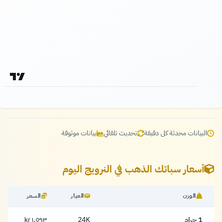
البيانات محدثة كل دقيقة
تحديث تلقائي
بيانات موثوقة
أسعار سبائك الذهب في النرويج اليوم
الوزن
العيار
السعر
1 جرام
24K
١,٥٩٣ kr