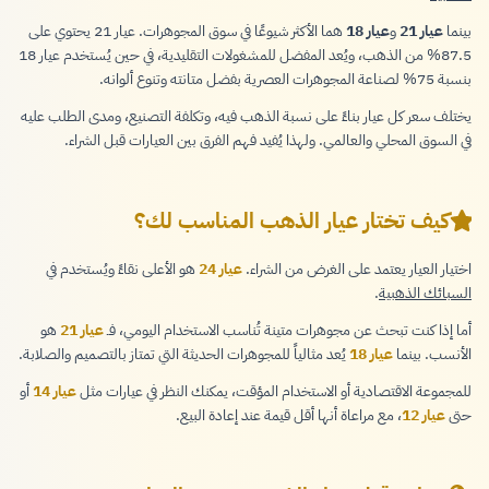
بينما
عيار 21
و
عيار 18
هما الأكثر شيوعًا في سوق المجوهرات. عيار 21 يحتوي على
87.5% من الذهب، ويُعد المفضل للمشغولات التقليدية، في حين يُستخدم عيار 18
بنسبة 75% لصناعة المجوهرات العصرية بفضل متانته وتنوع ألوانه.
يختلف سعر كل عيار بناءً على نسبة الذهب فيه، وتكلفة التصنيع، ومدى الطلب عليه
في السوق المحلي والعالمي. ولهذا يُفيد فهم الفرق بين العيارات قبل الشراء.
كيف تختار عيار الذهب المناسب لك؟
اختيار العيار يعتمد على الغرض من الشراء.
عيار 24
هو الأعلى نقاءً ويُستخدم في
السبائك الذهبية
.
أما إذا كنت تبحث عن مجوهرات متينة تُناسب الاستخدام اليومي، فـ
عيار 21
هو
الأنسب. بينما
عيار 18
يُعد مثالياً للمجوهرات الحديثة التي تمتاز بالتصميم والصلابة.
للمجموعة الاقتصادية أو الاستخدام المؤقت، يمكنك النظر في عيارات مثل
عيار 14
أو
حتى
عيار 12
، مع مراعاة أنها أقل قيمة عند إعادة البيع.