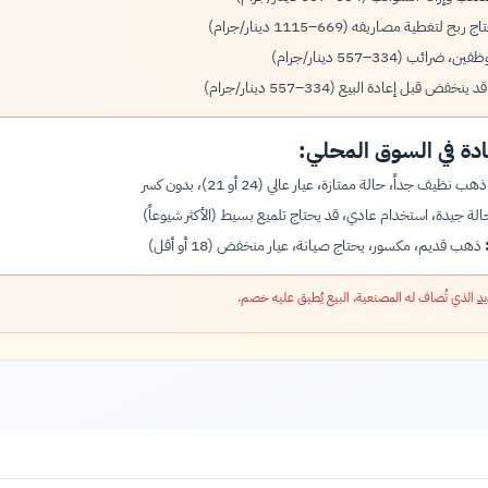
بح لتغطية مصاريفه (669–1115 دينار/جرام)
ضرائب (334–557 دينار/جرام)
نخفض قبل إعادة البيع (334–557 دينار/جرام)
دة في السوق المحلي:
هب نظيف جداً، حالة ممتازة، عيار عالي (24 أو 21)، بدون كسر
لة جيدة، استخدام عادي، قد يحتاج تلميع بسيط (الأكثر شيوعاً)
ذهب قديم، مكسور، يحتاج صيانة، عيار منخفض (18 أو أقل)
يد
الذي تُضاف له المصنعية، البيع يُطبق عليه خصم.