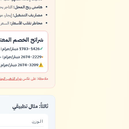
هامش ربح المحل:
التاجر يحتاج ر
مصاريف التشغيل:
إيجار، موظفين، 
مخاطر تقلب الأسعار:
السعر قد ي
شرائح الخصم المعتا
✓
1426–1783 دينار/جرام:
ذ
•
2229–2674 دينار/جرام:
حا
⚠
3209–2674 دينار/جرام:
ملاحظة: على عكس
شراء الذهب الجد
ثالثاً: مثال تطبيقي
الوزن