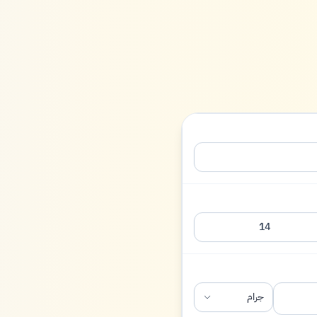
14
جرام