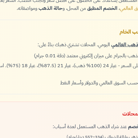
المستعمل يساعدك على الحصول على أفضل سعر وتجنب النصب. السعر يعتمد
 العالمي
،
الخصم المطبق
من المحل، و
حالة الذهب
ومواصفاته.
ب الخام
ذهب العالمي
اليومي. المحلات تشتري ذهبك بناءً على:
ب بالجرام على ميزان إلكتروني معتمد (دقة 0.01 جرام)
 عيار 21 (87.5%)، عيار 18 (75%). استخدم
حسب السوق العالمي والدولار وأسعار النفط
محلات
صم
عند شراء الذهب المستعمل لعدة أسباب:
وإزالة الشوائب (334–557 دينار/جرام)