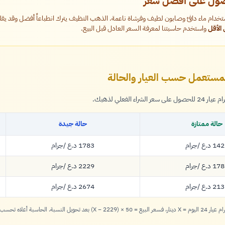
صول على أفضل سعر
خدام ماء دافئ وصابون لطيف وفرشاة ناعمة. الذهب النظيف يترك انطباعاً أفضل وقد يق
واستخدم حاسبتنا لمعرفة السعر العادل قبل البيع.
ستعمل حسب العيار والحالة
لفعلي لذهبك.
حالة ممتازة
حالة جيدة
/جرام
/جرام
14 د.ع
1783 د.ع
1 دينار
1783 دينار
/جرام
/جرام
17 د.ع
2229 د.ع
1 دينار
2229 دينار
/جرام
/جرام
21 د.ع
2674 د.ع
2 دينار
2674 دينار