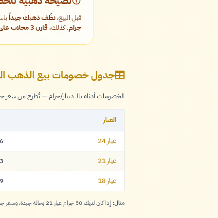
نصيحة ذهبية للح
قبل البيع،
نظّف ذهبك جيداً
باست
جرام
. كذلك،
قارن 3 محلات على الأقل
جدول خصومات بيع الذهب الم
الخصومات أدناه بالـ دينار/جرام — تُطرح من سعر جرام عيار 24 للحصول على سعر الشراء ا
العيار
عيار 24
26
426
عيار 21
83
783
عيار 18
39
139
مثال:
إذا كان لديك 50 جرام عيار 21 بحالة جيدة، وسعر جرام عيار 24 اليوم = X دينار، فسعر البيع = 50 × (X − 2229) بعد تحويل النسبة. الحاسبة أعلاه تحسب هذا تلقائياً.