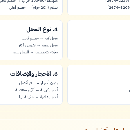
)
متوسط (50-100 جرام) → خصم عادي
صغير (<20 جرام) → خصم أعلى
4. نوع المحل
محل كبير → خصم ثابت
محل صغير → تفاوض أكثر
شركة متخصصة → أفضل سعر
6. الأحجار والإضافات
بدون أحجار → سعر أفضل
أحجار كريمة → تُقيّم منفصلة
أحجار عادية → لا قيمة لها