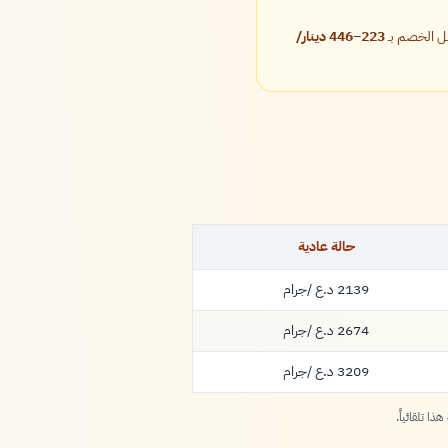
لل الخصم بـ
223–446 دينار/
حالة عادية
/جرام
2139 د.ع
2139 دينار
/جرام
2674 د.ع
2674 دينار
/جرام
3209 د.ع
3209 دينار