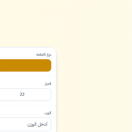
نوع القطعة
م
العيار
22
الوزن