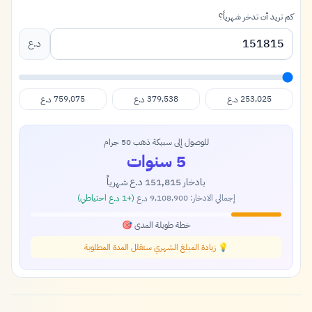
كم تريد أن تدخر شهرياً؟
د.ع
759,075
379,538
253,025
د.ع
د.ع
د.ع
للوصول إلى سبيكة ذهب 50 جرام
5 سنوات
بادخار
151,815
شهرياً
د.ع
إجمالي الادخار:
9,108,900
(+
1
احتياطي)
د.ع
د.ع
خطة طويلة المدى 🎯
💡 زيادة المبلغ الشهري ستقلل المدة المطلوبة