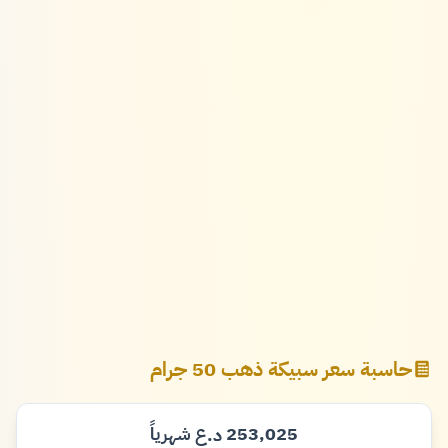
حاسبة سعر سبيكة ذهب 50 جرام
253,025
شهرياً
د.ع
دينار