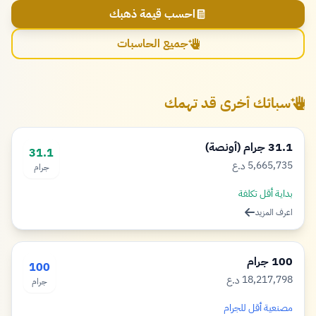
احسب قيمة ذهبك
جميع الحاسبات
سبائك أخرى قد تهمك
31.1 جرام (أونصة)
31.1
5,665,735
د.ع
جرام
دينار
بداية أقل تكلفة
اعرف المزيد
100 جرام
100
18,217,798
د.ع
جرام
دينار
مصنعية أقل للجرام