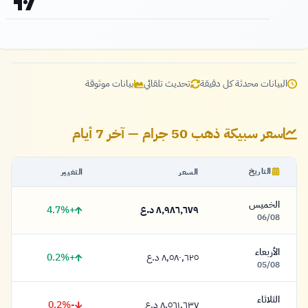
البيانات محدثة كل دقيقة
تحديث تلقائي
بيانات موثوقة
سعر سبيكة ذهب 50 جرام — آخر 7 أيام
التاريخ
السعر
التغيير
الخميس
+4.7%
٨,٩٨٦,٦٧٩ د.ع
٨,٩٨٦,٦٧٩ دينار
06/08
الأربعاء
+0.2%
٨,٥٨٠,٦٢٥ د.ع
٨,٥٨٠,٦٢٥ دينار
05/08
الثلاثاء
-0.2%
٨,٥٦١,٦٣٧ د.ع