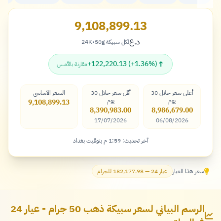
9,108,899.13
د.ع
لكل سبيكة 50g
•
24K
دينار
↑
+122,220.13 (+1.36%)
مقارنة بالأمس
أعلى سعر خلال 30
أقل سعر خلال 30
السعر الأساسي
يوم
يوم
9,108,899.13
8,390,983.00
8,986,679.00
17/07/2026
06/08/2026
آخر تحديث: 1:59 م بتوقيت بغداد
سعر هذا العيار
عيار 24 — 182,177.98 للجرام
الرسم البياني لسعر سبيكة ذهب 50 جرام - عيار 24