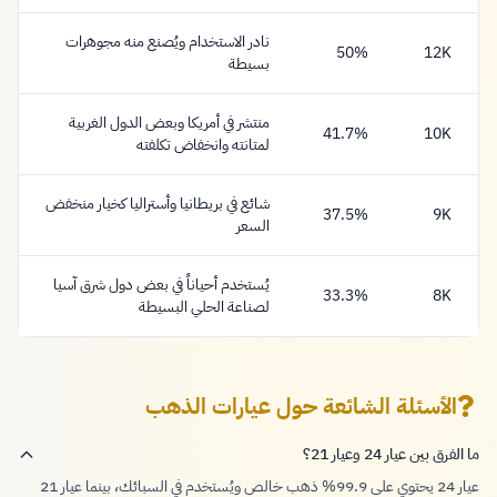
نادر الاستخدام ويُصنع منه مجوهرات
50%
12K
بسيطة
منتشر في أمريكا وبعض الدول الغربية
41.7%
10K
لمتانته وانخفاض تكلفته
شائع في بريطانيا وأستراليا كخيار منخفض
37.5%
9K
السعر
يُستخدم أحياناً في بعض دول شرق آسيا
33.3%
8K
لصناعة الحلي البسيطة
الأسئلة الشائعة حول عيارات الذهب
ما الفرق بين عيار 24 وعيار 21؟
عيار 24 يحتوي على 99.9% ذهب خالص ويُستخدم في السبائك، بينما عيار 21