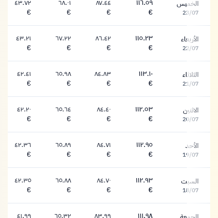
٤٣.٧٢
٦٨.٠١
٨٧.٤٤
١١٦.٥٩
الخميس
١١٦.٥٩ يورو
٨٧.٤٤ يورو
٦٨.٠١ يورو
٤٣.٧٢ يورو
€
€
€
€
23/07
٤٣.٢١
٦٧.٢٢
٨٦.٤٢
١١٥.٢٣
الأربعاء
١١٥.٢٣ يورو
٨٦.٤٢ يورو
٦٧.٢٢ يورو
٤٣.٢١ يورو
€
€
€
€
22/07
٤٢.٤١
٦٥.٩٨
٨٤.٨٣
١١٣.١٠
الثلاثاء
١١٣.١٠ يورو
٨٤.٨٣ يورو
٦٥.٩٨ يورو
٤٢.٤١ يورو
€
€
€
€
21/07
٤٢.٢٠
٦٥.٦٤
٨٤.٤٠
١١٢.٥٣
الاثنين
١١٢.٥٣ يورو
٨٤.٤٠ يورو
٦٥.٦٤ يورو
٤٢.٢٠ يورو
€
€
€
€
20/07
٤٢.٣٦
٦٥.٨٩
٨٤.٧١
١١٢.٩٥
الأحد
١١٢.٩٥ يورو
٨٤.٧١ يورو
٦٥.٨٩ يورو
٤٢.٣٦ يورو
€
€
€
€
19/07
٤٢.٣٥
٦٥.٨٨
٨٤.٧٠
١١٢.٩٣
السبت
١١٢.٩٣ يورو
٨٤.٧٠ يورو
٦٥.٨٨ يورو
٤٢.٣٥ يورو
€
€
€
€
18/07
٤١.٩٩
٦٥.٣٢
٨٣.٩٩
١١١.٩٨
الجمعة