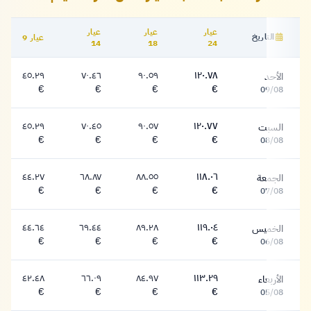
عيار
عيار
عيار
التاريخ
عيار 9
14
18
24
جدول أسعار الذهب التاريخية فنلندا
٤٥.٢٩
٧٠.٤٦
٩٠.٥٩
١٢٠.٧٨
الأحد
١٢٠.٧٨ يورو
٩٠.٥٩ يورو
٧٠.٤٦ يورو
٤٥.٢٩ يورو
€
€
€
€
09/08
٤٥.٢٩
٧٠.٤٥
٩٠.٥٧
١٢٠.٧٧
السبت
١٢٠.٧٧ يورو
٩٠.٥٧ يورو
٧٠.٤٥ يورو
٤٥.٢٩ يورو
€
€
€
€
08/08
٤٤.٢٧
٦٨.٨٧
٨٨.٥٥
١١٨.٠٦
الجمعة
١١٨.٠٦ يورو
٨٨.٥٥ يورو
٦٨.٨٧ يورو
٤٤.٢٧ يورو
€
€
€
€
07/08
٤٤.٦٤
٦٩.٤٤
٨٩.٢٨
١١٩.٠٤
الخميس
١١٩.٠٤ يورو
٨٩.٢٨ يورو
٦٩.٤٤ يورو
٤٤.٦٤ يورو
€
€
€
€
06/08
٤٢.٤٨
٦٦.٠٩
٨٤.٩٧
١١٣.٢٩
الأربعاء
١١٣.٢٩ يورو
٨٤.٩٧ يورو
٦٦.٠٩ يورو
٤٢.٤٨ يورو
€
€
€
€
05/08