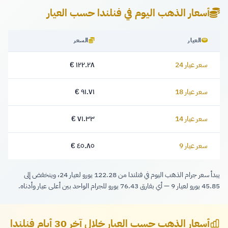
أسعار الذهب اليوم في فنلندا حسب العيار
العيار
السعر
سعر عيار 24
١٢٢.٢٨ €
١٢٢.٢٨ يورو
سعر عيار 18
٩١.٧١ €
٩١.٧١ يورو
سعر عيار 14
٧١.٣٣ €
٧١.٣٣ يورو
سعر عيار 9
٤٥.٨٥ €
٤٥.٨٥ يورو
يبدأ سعر جرام الذهب اليوم في فنلندا من 122.28 يورو لعيار 24، وينخفض إلى
45.85 يورو لعيار 9 — أي بفارق 76.43 يورو للجرام الواحد بين أعلى عيار وأدناه.
أسعار الذهب حسب العيار خلال آخر 30 أيام فنلندا