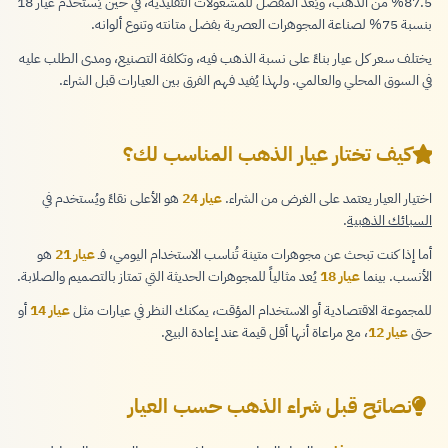
87.5% من الذهب، ويُعد المفضل للمشغولات التقليدية، في حين يُستخدم عيار 18
بنسبة 75% لصناعة المجوهرات العصرية بفضل متانته وتنوع ألوانه.
يختلف سعر كل عيار بناءً على نسبة الذهب فيه، وتكلفة التصنيع، ومدى الطلب عليه
في السوق المحلي والعالمي. ولهذا يُفيد فهم الفرق بين العيارات قبل الشراء.
كيف تختار عيار الذهب المناسب لك؟
اختيار العيار يعتمد على الغرض من الشراء.
عيار 24
هو الأعلى نقاءً ويُستخدم في
السبائك الذهبية
.
أما إذا كنت تبحث عن مجوهرات متينة تُناسب الاستخدام اليومي، فـ
عيار 21
هو
الأنسب. بينما
عيار 18
يُعد مثالياً للمجوهرات الحديثة التي تمتاز بالتصميم والصلابة.
للمجموعة الاقتصادية أو الاستخدام المؤقت، يمكنك النظر في عيارات مثل
عيار 14
أو
حتى
عيار 12
، مع مراعاة أنها أقل قيمة عند إعادة البيع.
نصائح قبل شراء الذهب حسب العيار