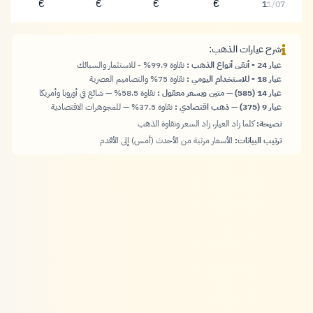
١١٦.٠٣ يورو
٨٧.٠٣ يورو
٦٧.٦٩ يورو
٤٣.٥١ يورو
€
€
€
€
11/07
شرح عيارات الذهب:
عيار 24 - أنقى أنواع الذهب
:
نقاوة 99.9% - للاستثمار والسبائك
عيار 18 - للاستخدام اليومي
:
نقاوة 75% والتصاميم العصرية
عيار 14 (585) — متين وبسعر معقول
:
نقاوة 58.5% — شائع في أوروبا وأمريكا
عيار 9 (375) — ذهب اقتصادي
:
نقاوة 37.5% — للمجوهرات الاقتصادية
نصيحة:
كلما زاد العيار، زاد السعر ونقاوة الذهب
ترتيب البيانات:
الأسعار مرتبة من الأحدث (أمس) إلى الأقدم