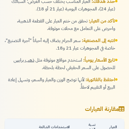
حدد هدفك:
العيار المناسب يختلف حسب الغرض: السبائك
(عيار 24)، المجوهرات اليومية (عيار 21 أو 18).
تأكد من العيار:
تحقق من ختم العيار على القطعة الذهبية،
واحرص على التعامل مع محلات موثوقة.
انتبه إلى المصنعية:
سعر الجرام يضاف إليه أحياناً "أجرة التصنيع"،
خاصة في المجوهرات عيار 21 و18.
تابع الأسعار يومياً:
استخدم مواقع موثوقة مثل
ذهب برايس
للحصول على السعر الحقيقي لحظة بلحظة.
احتفظ بالفاتورة:
لأنها توضح الوزن والعيار والسعر، وتسهل إعادة
البيع أو التقييم لاحقاً.
مقارنة العيارات
نسبة
العيار
الاستخدامات الشائعة