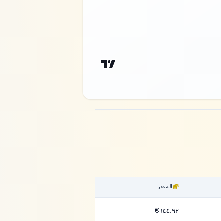
السعر
١٤٤.٩٢ €
١٤٤.٩٢ يورو