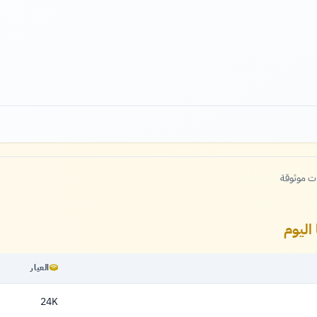
ات موثوقة
اليوم
العيار
24K