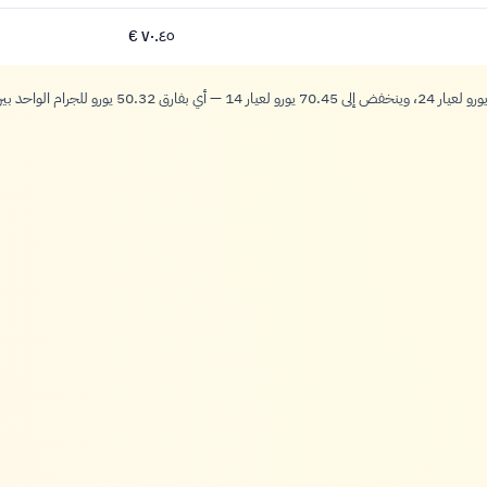
٧٠.٤٥ €
٧٠.٤٥ يورو