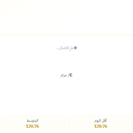
جارٍ الاتصال...
€
/ جرام
أقل اليوم
المتوسط
120.76
120.76