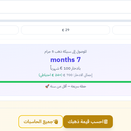
29
€
للوصول إلى سبيكة ذهب 5 جرام
7 months
بادخار
100
شهرياً
€
إجمالي الادخار:
700
(+
24
احتياطي)
€
€
خطة سريعة — أقل من سنة 🚀
احسب قيمة ذهبك
جميع الحاسبات