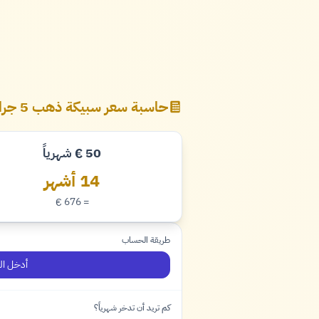
حاسبة سعر سبيكة ذهب 5 جرام
50
شهرياً
€
يورو
14 أشهر
= 676
€
يورو
طريقة الحساب
أدخل ال
كم تريد أن تدخر شهرياً؟