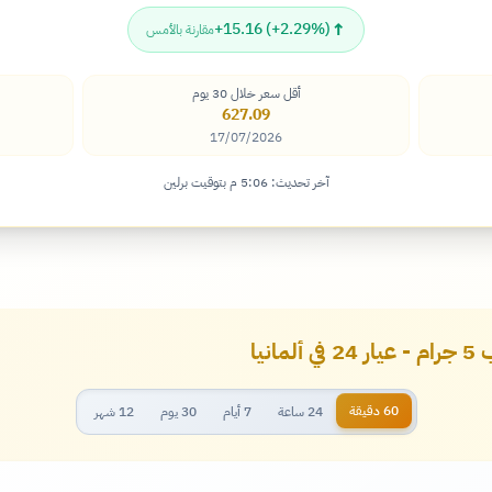
↑
+15.16 (+2.29%)
مقارنة بالأمس
أقل سعر خلال 30 يوم
627.09
17/07/2026
آخر تحديث: 5:06 م بتوقيت برلين
نيا
60 دقيقة
24 ساعة
7 أيام
30 يوم
12 شهر