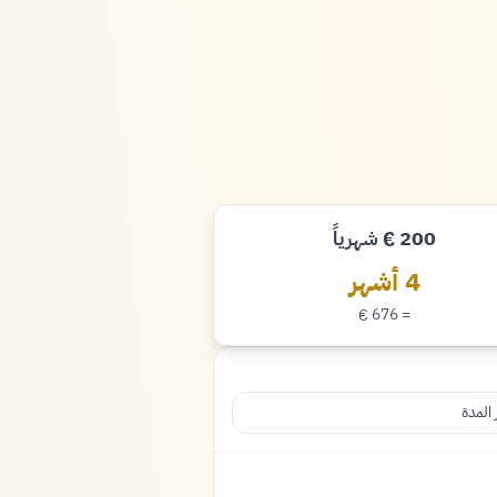
200
شهرياً
€
يورو
4 أشهر
= 676
€
يورو
 المدة