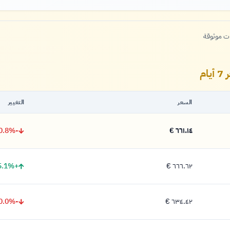
ات موثوقة
السعر
التغيير
-0.8%
٦٦١.١٤ €
٦٦١.١٤ يورو
+5.1%
٦٦٦.٦٢ €
٦٦٦.٦٢ يورو
-0.0%
٦٣٤.٤٢ €
٦٣٤.٤٢ يورو