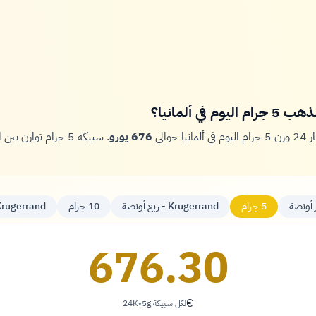
 في ألمانيا؟
حوالي
676 يورو
. سبيكة 5 جرام توازن
5 جرام
Krugerrand - ربع أونصة
10 جرام
Krugerrand - نصف أون
676.30
€
لكل سبيكة 5g
•
24K
يورو