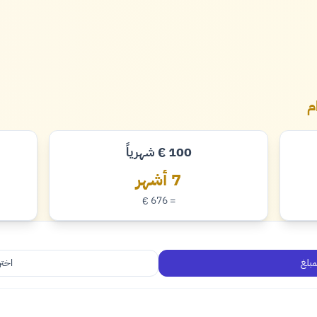
100
شهرياً
€
يورو
7 أشهر
= 676
€
يورو
مبلغ
اختر