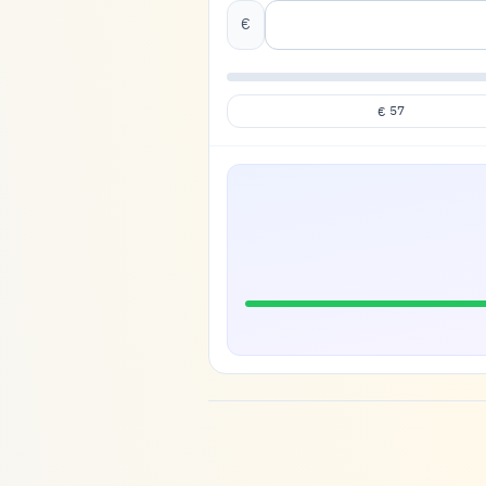
€
57
€