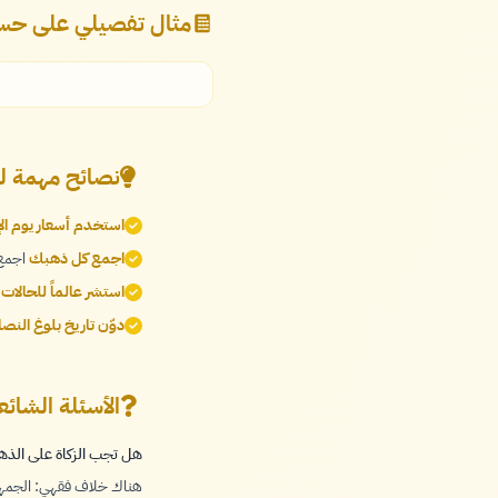
مثال تفصيلي على حسا
نصائح مهمة ل
استخدم أسعار يوم الإ
اجمع كل ذهبك
اجمع 
استشر عالماً للحالات
دوّن تاريخ بلوغ النص
الأسئلة الشائ
هل تجب الزكاة على الذ
هناك خلاف فقهي: الجمهور