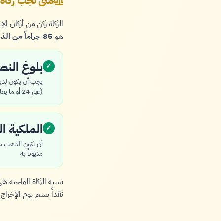
متى تجب زكاة
الزكاة ركن من أركان 
هو
85 جراماً من الذهب الخالص
بلوغ الن
✓
(عيار 24 أو ما يعادله)
الملكية ال
✓
أن يكون الذهب ممل
مديوناً به
نسبة الزكاة الواجبة ه
نقداً بسعر يوم الإخراج