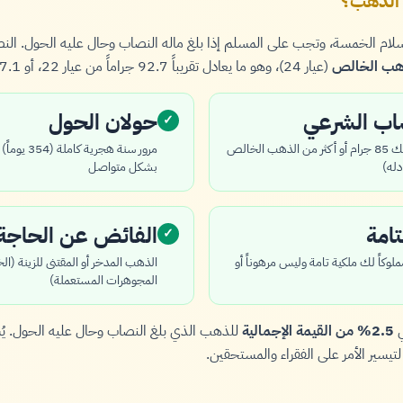
 الذهب؟
الإسلام الخمسة، وتجب على المسلم إذا بلغ ماله النصاب وحال عليه الحول. ا
(عيار 24)، وهو ما يعادل تقريباً 92.7 جراماً من عيار 22، أو 97.1 جراماً من عيار 21.
صاب الشرعي
حولان الحول
✓
يجب أن يكون لديك 85 جرام أو أكثر من الذهب الخالص
مرور سنة هجر
بشكل متواصل
تامة
الفائض عن الحاجة
✓
وكاً لك ملكية تامة وليس مرهوناً أو
الذهب المدخر أو المقتنى للزينة (ال
المجوهرات المستعملة)
ي
2.5% من القيمة الإجمالية
للذهب الذي بلغ النصاب وحال عليه الحول. يُ
 لتيسير الأمر على الفقراء والمستحقين.