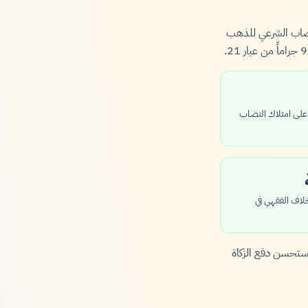
لنصاب الشرعي للذهب
ية كاملة (354 يوماً) على امتلاك النصاب
خلاف الفقهي في
ستحسن دفع الزكاة