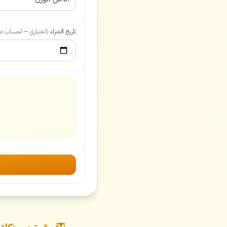
تاريخ الشراء
(اختياري — لحساب موع