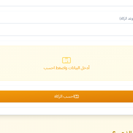
د الزكاة)
أدخل البيانات واضغط احسب
احسب الزكاة