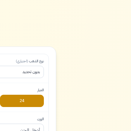
نوع الذهب
(اختياري)
بدون تحديد
العيار
24
الوزن