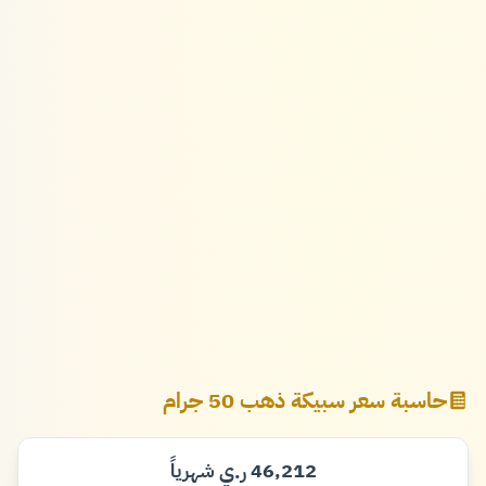
حاسبة سعر سبيكة ذهب 50 جرام
46,212
شهرياً
ر.ي
ريال