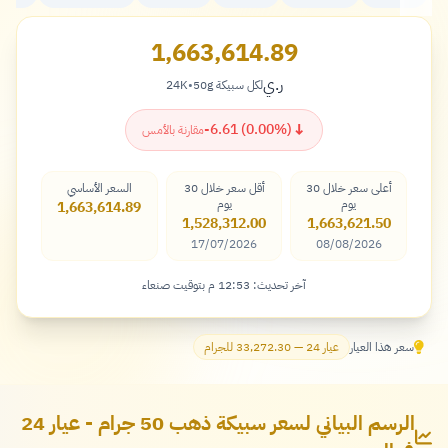
1,663,614.89
ر.ي
لكل سبيكة 50g
•
24K
ريال
↓
-6.61 (0.00%)
مقارنة بالأمس
أعلى سعر خلال 30
أقل سعر خلال 30
السعر الأساسي
يوم
يوم
1,663,614.89
1,528,312.00
1,663,621.50
17/07/2026
08/08/2026
آخر تحديث: 12:53 م بتوقيت صنعاء
سعر هذا العيار
عيار 24 — 33,272.30 للجرام
الرسم البياني لسعر سبيكة ذهب 50 جرام - عيار 24