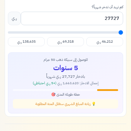
كم تريد أن تدخر شهرياً؟
ر.ي
138,635
69,318
46,212
ر.ي
ر.ي
ر.ي
للوصول إلى سبيكة ذهب 50 جرام
5 سنوات
بادخار
27,727
شهرياً
ر.ي
إجمالي الادخار:
1,663,620
(+
5
احتياطي)
ر.ي
ر.ي
خطة طويلة المدى 🎯
💡 زيادة المبلغ الشهري ستقلل المدة المطلوبة