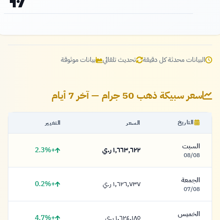
البيانات محدثة كل دقيقة
تحديث تلقائي
بيانات موثوقة
سعر سبيكة ذهب 50 جرام — آخر 7 أيام
التاريخ
السعر
التغيير
السبت
+2.3%
١,٦٦٣,٦٢٢ ر.ي
١,٦٦٣,٦٢٢ ريال
08/08
الجمعة
+0.2%
١,٦٢٦,٧٣٧ ر.ي
١,٦٢٦,٧٣٧ ريال
07/08
الخميس
+4.7%
١,٦٢٤,١٨٥ ر.ي