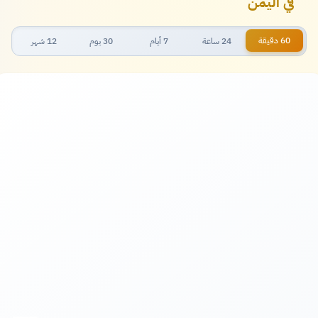
في اليمن
60 دقيقة
24 ساعة
7 أيام
30 يوم
12 شهر