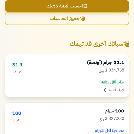
احسب قيمة ذهبك
جميع الحاسبات
سبائك أخرى قد تهمك
31.1 جرام (أونصة)
31.1
1,034,768
ر.ي
جرام
ريال
بداية أقل تكلفة
اعرف المزيد
100 جرام
100
3,327,230
ر.ي
جرام
ريال
مصنعية أقل للجرام