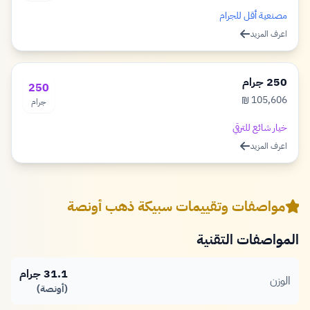
مصنعية أقل للجرام
اعرف المزيد
250 جرام
250
105,606
₪
جرام
شيكل
خيار شائع للترقي
اعرف المزيد
مواصفات وتقييمات سبيكة ذهب أونصة
المواصفات التقنية
31.1 جرام
الوزن
(أونصة)