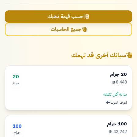
احسب قيمة ذهبك
جميع الحاسبات
سبائك أخرى قد تهمك
20 جرام
20
8,448
₪
جرام
شيكل
بداية أقل تكلفة
اعرف المزيد
100 جرام
100
42,242
₪
جرام
شيكل