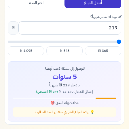
أدخل المبلغ
اختر المدة
كم تريد أن تدخر شهرياً؟
₪
1,095
548
365
₪
₪
₪
للوصول إلى سبيكة ذهب أونصة
5 سنوات
بادخار
219
شهرياً
₪
إجمالي الادخار:
13,140
(+
3
احتياطي)
₪
₪
خطة طويلة المدى 🎯
💡 زيادة المبلغ الشهري ستقلل المدة المطلوبة