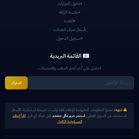
›
محول العيارات
›
حاسبة الزكاة
›
الفضة
›
أسعار صرف العملات
›
تسجيل الدخول
📧 القائمة البريدية
احصل على آخر أخبار الذهب والتحديثات
اشترك
تنويه:
جميع المعلومات المعروضة للإعلام فقط وليست نصيحة استثمارية. الأسعار
قد تختلف عن السوق الفعلي.
استشر خبير مالي معتمد
قبل اتخاذ أي قرار.
اقرأ إخلاء
المسؤولية الكامل