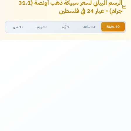
الرسم البياني لسعر سبيكة ذهب أونصة (31.1
جرام) - عيار 24 في فلسطين
60 دقيقة
24 ساعة
7 أيام
30 يوم
12 شهر