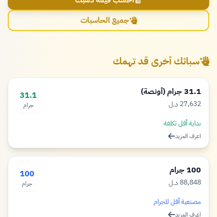
احسب قيمة ذهبك
جميع الحاسبات
سبائك أخرى قد تهمك
31.1 جرام (أونصة)
31.1
27,632
د.ل
جرام
دينار
بداية أقل تكلفة
اعرف المزيد
100 جرام
100
88,848
د.ل
جرام
دينار
مصنعية أقل للجرام
اعرف المزيد