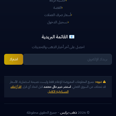
›
حاسبة الزكاة
›
الفضة
›
أسعار صرف العملات
›
تسجيل الدخول
📧 القائمة البريدية
احصل على آخر أخبار الذهب والتحديثات
اشترك
تنويه:
جميع المعلومات المعروضة للإعلام فقط وليست نصيحة استثمارية. الأسعار
قد تختلف عن السوق الفعلي.
استشر خبير مالي معتمد
قبل اتخاذ أي قرار.
اقرأ إخلاء
المسؤولية الكامل
© 2026
ذهب برايس
- جميع الحقوق محفوظة