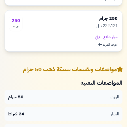
250 جرام
250
222,121
د.ل
جرام
دينار
خيار شائع للترقي
اعرف المزيد
مواصفات وتقييمات سبيكة ذهب 50 جرام
المواصفات التقنية
الوزن
50 جرام
العيار
24 قيراط