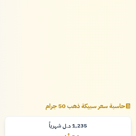
حاسبة سعر سبيكة ذهب 50 جرام
1,235
شهرياً
د.ل
دينار