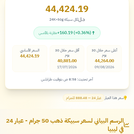
44,424.19
د.ل
لكل سبيكة 50g
•
24K
دينار
↑
+160.19 (+0.36%)
مقارنة بالأمس
أعلى سعر خلال 30
أقل سعر خلال 30
السعر الأساسي
يوم
يوم
44,424.19
40,881.00
44,264.00
17/07/2026
09/08/2026
آخر تحديث: 8:58 ص بتوقيت طرابلس
سعر هذا العيار
عيار 24 — 888.48 للجرام
الرسم البياني لسعر سبيكة ذهب 50 جرام - عيار 24
في ليبيا