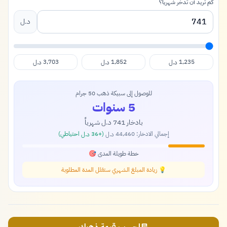
كم تريد أن تدخر شهرياً؟
د.ل
3,703
1,852
1,235
د.ل
د.ل
د.ل
للوصول إلى سبيكة ذهب 50 جرام
5 سنوات
بادخار
741
شهرياً
د.ل
إجمالي الادخار:
44,460
(+
36
احتياطي)
د.ل
د.ل
خطة طويلة المدى 🎯
💡 زيادة المبلغ الشهري ستقلل المدة المطلوبة