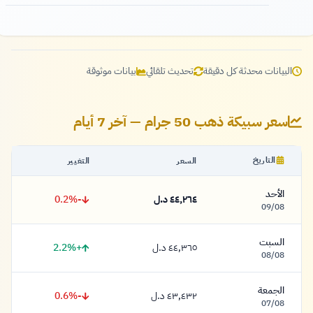
البيانات محدثة كل دقيقة
تحديث تلقائي
بيانات موثوقة
سعر سبيكة ذهب 50 جرام — آخر 7 أيام
التاريخ
السعر
التغيير
الأحد
-0.2%
٤٤,٢٦٤ د.ل
٤٤,٢٦٤ دينار
09/08
السبت
+2.2%
٤٤,٣٦٥ د.ل
٤٤,٣٦٥ دينار
08/08
الجمعة
-0.6%
٤٣,٤٣٢ د.ل
٤٣,٤٣٢ دينار
07/08