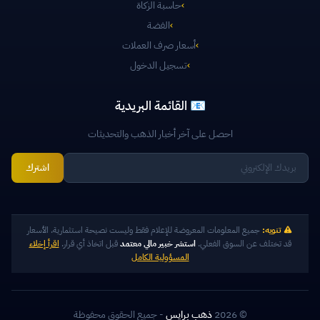
›
حاسبة الزكاة
›
الفضة
›
أسعار صرف العملات
›
تسجيل الدخول
📧 القائمة البريدية
احصل على آخر أخبار الذهب والتحديثات
اشترك
تنويه:
جميع المعلومات المعروضة للإعلام فقط وليست نصيحة استثمارية. الأسعار
قد تختلف عن السوق الفعلي.
استشر خبير مالي معتمد
قبل اتخاذ أي قرار.
اقرأ إخلاء
المسؤولية الكامل
© 2026
ذهب برايس
- جميع الحقوق محفوظة