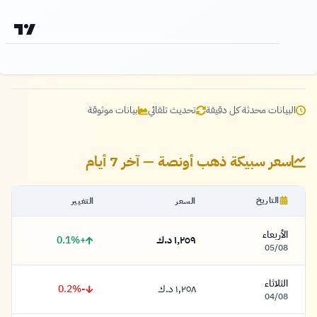
البيانات محدثة كل دقيقة
تحديث تلقائي
بيانات موثوقة
سعر سبيكة ذهب أونصة — آخر 7 أيام
التاريخ
السعر
التغيير
الأربعاء
+0.1%
١,٢٥٩ د.ك
١,٢٥٩ دينار
05/08
الثلاثاء
-0.2%
١,٢٥٨ د.ك
١,٢٥٨ دينار
04/08