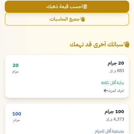
احسب قيمة ذهبك
جميع الحاسبات
سبائك أخرى قد تهمك
20 جرام
20
883
د.ك
جرام
دينار
بداية أقل تكلفة
اعرف المزيد
100 جرام
100
4,373
د.ك
جرام
دينار
مصنعية أقل للجرام