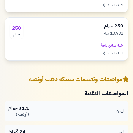
اعرف المزيد
250 جرام
250
10,931
د.ك
جرام
دينار
خيار شائع للترقي
اعرف المزيد
مواصفات وتقييمات سبيكة ذهب أونصة
المواصفات التقنية
31.1 جرام
الوزن
(أونصة)
العيار
24 قيراط