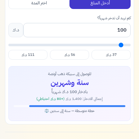
أدخل المبلغ
اختر المدة
كم تريد أن تدخر شهرياً؟
د.ك
111
56
37
د.ك
د.ك
د.ك
للوصول إلى سبيكة ذهب أونصة
سنة وشهرين
بادخار
100
شهرياً
د.ك
إجمالي الادخار:
1,400
(+
80
احتياطي)
د.ك
د.ك
خطة متوسطة — سنة إلى سنتين ⚖️