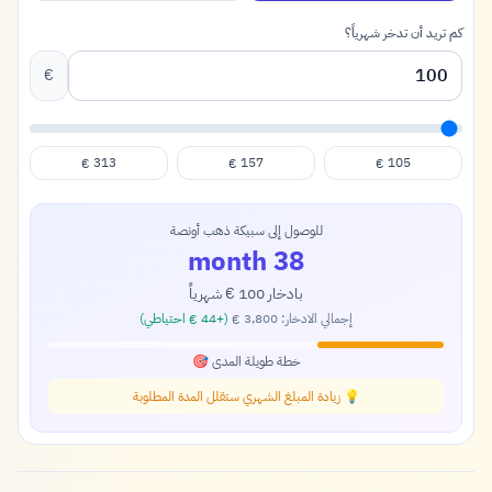
كم تريد أن تدخر شهرياً؟
€
313
157
105
€
€
€
للوصول إلى سبيكة ذهب أونصة
38 month
بادخار
100
شهرياً
€
إجمالي الادخار:
3,800
(+
44
احتياطي)
€
€
خطة طويلة المدى 🎯
💡 زيادة المبلغ الشهري ستقلل المدة المطلوبة