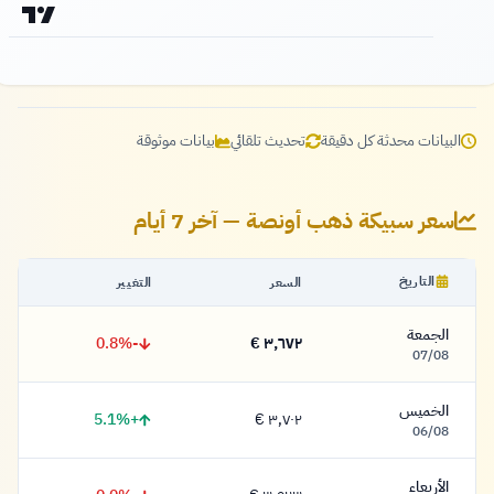
البيانات محدثة كل دقيقة
تحديث تلقائي
بيانات موثوقة
سعر سبيكة ذهب أونصة — آخر 7 أيام
التاريخ
السعر
التغيير
الجمعة
-0.8%
٣,٦٧٢ €
٣,٦٧٢ يورو
07/08
الخميس
+5.1%
٣,٧٠٢ €
٣,٧٠٢ يورو
06/08
الأربعاء