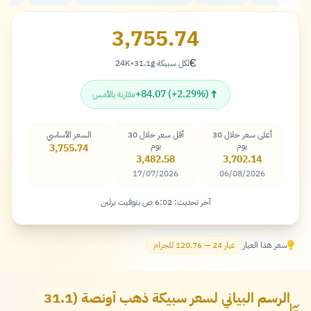
3,755.74
€
لكل سبيكة 31.1g
•
24K
يورو
↑
+84.07 (+2.29%)
مقارنة بالأمس
أعلى سعر خلال 30
أقل سعر خلال 30
السعر الأساسي
يوم
يوم
3,755.74
3,482.58
3,702.14
17/07/2026
06/08/2026
آخر تحديث: 6:02 ص بتوقيت برلين
سعر هذا العيار
عيار 24 — 120.76 للجرام
الرسم البياني لسعر سبيكة ذهب أونصة (31.1