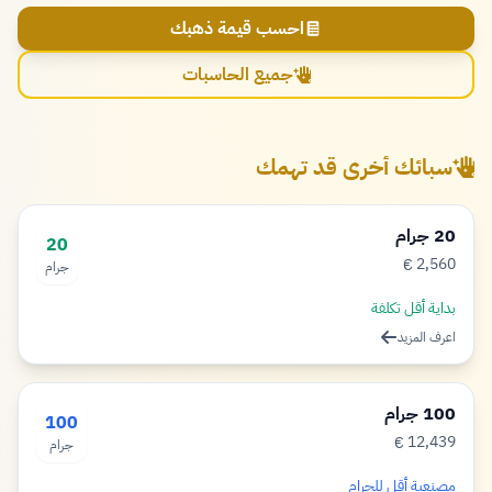
احسب قيمة ذهبك
جميع الحاسبات
سبائك أخرى قد تهمك
20 جرام
20
2,560
€
جرام
يورو
بداية أقل تكلفة
اعرف المزيد
100 جرام
100
12,439
€
جرام
يورو
مصنعية أقل للجرام