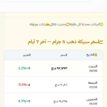
البيانات محدثة كل دقيقة
تحديث تلقائي
بيانات موثوقة
سعر سبيكة ذهب 5 جرام — آخر 7 أيام
التاريخ
السعر
التغيير
السبت
+2.2%
٩٢,٧٩٣ د.ج
٩٢,٧٩٣ دينار
08/08
الجمعة
-0.5%
٩٠,٨٠١ د.ج
٩٠,٨٠١ دينار
07/08
الخميس
+4.7%
٩١,٢٩٤ د.ج
٩١,٢٩٤ دينار
06/08