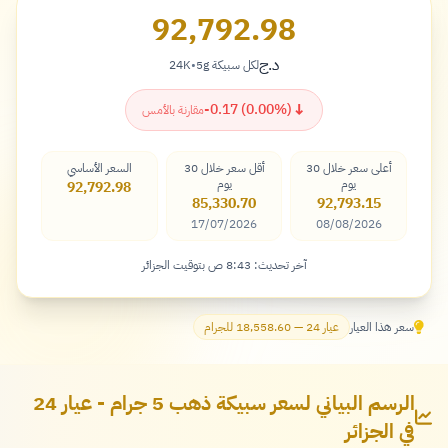
92,792.98
د.ج
لكل سبيكة 5g
•
24K
دينار
↓
-0.17 (0.00%)
مقارنة بالأمس
أعلى سعر خلال 30
أقل سعر خلال 30
السعر الأساسي
يوم
يوم
92,792.98
85,330.70
92,793.15
17/07/2026
08/08/2026
آخر تحديث: 8:43 ص بتوقيت الجزائر
سعر هذا العيار
عيار 24 — 18,558.60 للجرام
الرسم البياني لسعر سبيكة ذهب 5 جرام - عيار 24
في الجزائر