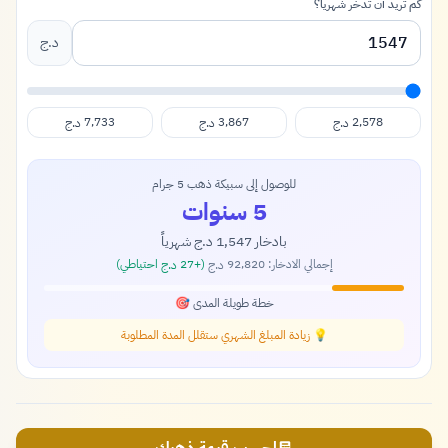
كم تريد أن تدخر شهرياً؟
د.ج
7,733
3,867
2,578
د.ج
د.ج
د.ج
للوصول إلى سبيكة ذهب 5 جرام
5 سنوات
بادخار
1,547
شهرياً
د.ج
إجمالي الادخار:
92,820
(+
27
احتياطي)
د.ج
د.ج
خطة طويلة المدى 🎯
💡 زيادة المبلغ الشهري ستقلل المدة المطلوبة