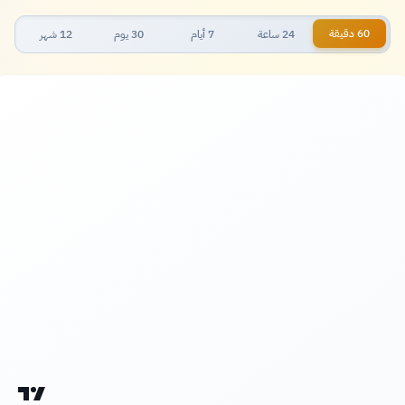
60 دقيقة
24 ساعة
7 أيام
30 يوم
12 شهر