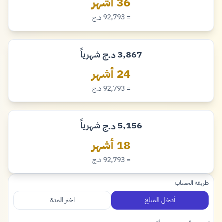
36 أشهر
= 92,793
د.ج
دينار
3,867
شهرياً
د.ج
دينار
24 أشهر
= 92,793
د.ج
دينار
5,156
شهرياً
د.ج
دينار
18 أشهر
= 92,793
د.ج
دينار
طريقة الحساب
أدخل المبلغ
اختر المدة