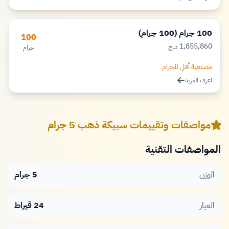
100 جرام (100 جرام)
100
1,855,860
د.ج
جرام
دينار
مصنعية أقل للجرام
اعرف المزيد
مواصفات وتقييمات سبيكة ذهب 5 جرام
المواصفات التقنية
الوزن
5 جرام
العيار
24 قيراط