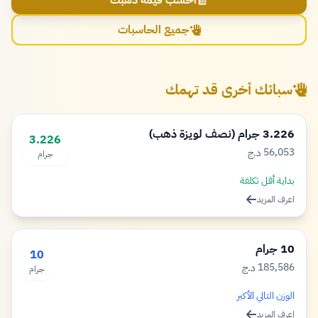
احسب قيمة ذهبك
جميع الحاسبات
سبائك أخرى قد تهمك
3.226 جرام (نصف لويزة ذهب)
3.226
56,053
د.ج
جرام
دينار
بداية أقل تكلفة
اعرف المزيد
10 جرام
10
185,586
د.ج
جرام
دينار
الوزن التالي الأكبر
اعرف المزيد