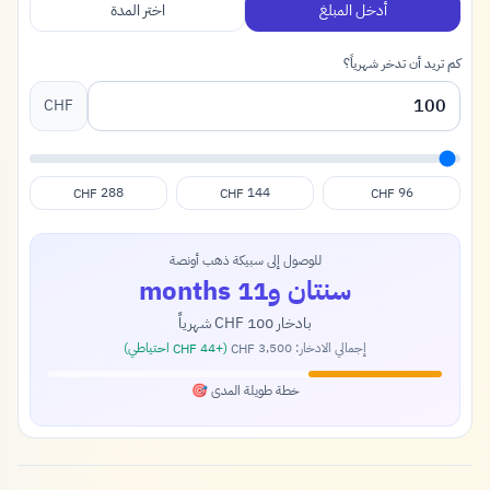
أدخل المبلغ
اختر المدة
كم تريد أن تدخر شهرياً؟
CHF
288
144
96
CHF
CHF
CHF
للوصول إلى سبيكة ذهب أونصة
سنتان و11 months
بادخار
100
شهرياً
CHF
إجمالي الادخار:
3,500
(+
44
احتياطي)
CHF
CHF
خطة طويلة المدى 🎯