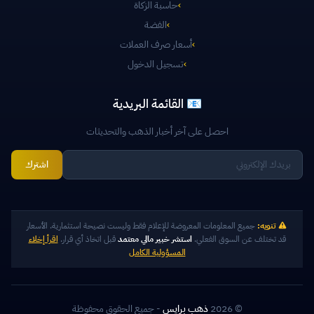
›
حاسبة الزكاة
›
الفضة
›
أسعار صرف العملات
›
تسجيل الدخول
📧 القائمة البريدية
احصل على آخر أخبار الذهب والتحديثات
اشترك
تنويه:
جميع المعلومات المعروضة للإعلام فقط وليست نصيحة استثمارية. الأسعار
قد تختلف عن السوق الفعلي.
استشر خبير مالي معتمد
قبل اتخاذ أي قرار.
اقرأ إخلاء
المسؤولية الكامل
© 2026
ذهب برايس
- جميع الحقوق محفوظة