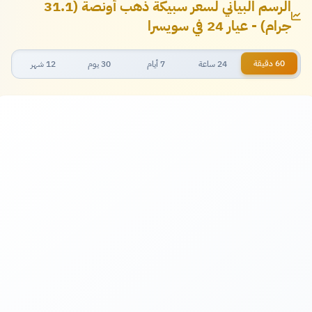
الرسم البياني لسعر سبيكة ذهب أونصة (31.1
جرام) - عيار 24 في سويسرا
60 دقيقة
24 ساعة
7 أيام
30 يوم
12 شهر