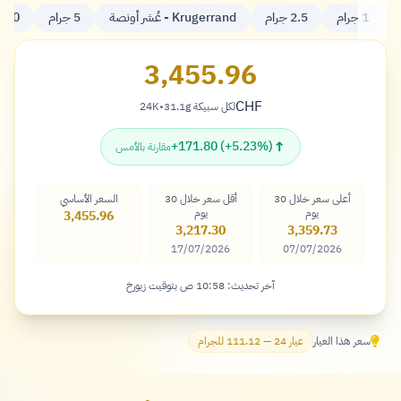
1 جرام
2.5 جرام
Krugerrand - عُشر أونصة
5 جرام
eli 20
3,455.96
CHF
لكل سبيكة 31.1g
•
24K
فرنك
↑
+171.80 (+5.23%)
مقارنة بالأمس
أعلى سعر خلال 30
أقل سعر خلال 30
السعر الأساسي
يوم
يوم
3,455.96
3,217.30
3,359.73
17/07/2026
07/07/2026
آخر تحديث: 10:58 ص بتوقيت زيورخ
سعر هذا العيار
عيار 24 — 111.12 للجرام