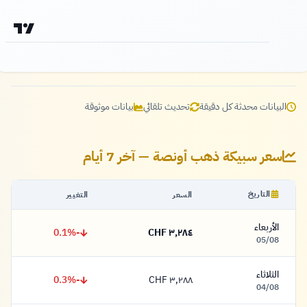
البيانات محدثة كل دقيقة
تحديث تلقائي
بيانات موثوقة
سعر سبيكة ذهب أونصة — آخر 7 أيام
التاريخ
السعر
التغيير
الأربعاء
-0.1%
٣,٢٨٤ CHF
٣,٢٨٤ فرنك
05/08
الثلاثاء
-0.3%
٣,٢٨٨ CHF
٣,٢٨٨ فرنك
04/08